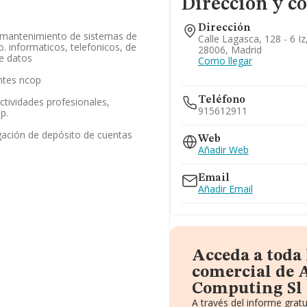
Dirección y c
Dirección
y mantenimiento de sistemas de
Calle Lagasca, 128 - 6 Iz
. informaticos, telefonicos, de
28006, Madrid
e datos
Como llegar
ntes ncop
Teléfono
tividades profesionales,
915612911
.p.
gación de depósito de cuentas
Web
Añadir Web
Email
Añadir Email
Acceda a toda
comercial de
Computing Sl
A través del informe grat