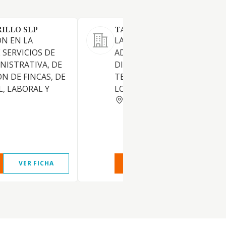
ILLO SLP
TAHORO INVERSIONES SL
N EN LA
LA COMPRAVENTA Y
 SERVICIOS DE
ADQUISICION, POSESION Y
NISTRATIVA, DE
DISFRUTE DE INMUEBLES Y
N DE FINCAS, DE
TERRENOS, LA URBANIZACI
L, LABORAL Y
LOS MISMOS
MADRID
VER FICHA
VER INFORME
VER FIC