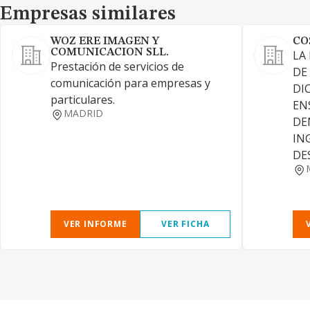
Empresas similares
Empresas similares
WOZ ERE IMAGEN Y
CO
COMUNICACION SLL.
LA
Prestación de servicios de
DE
comunicación para empresas y
DI
particulares.
EN
MADRID
DE
IN
DE
VER INFORME
VER FICHA