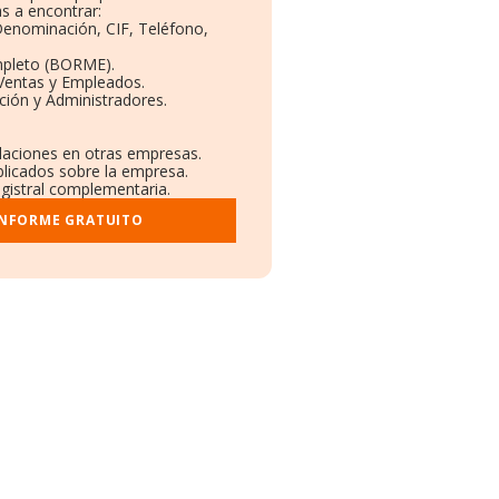
s a encontrar:
 Denominación, CIF, Teléfono,
mpleto (BORME).
 Ventas y Empleados.
ción y Administradores.
.
ulaciones en otras empresas.
blicados sobre la empresa.
egistral complementaria.
INFORME GRATUITO