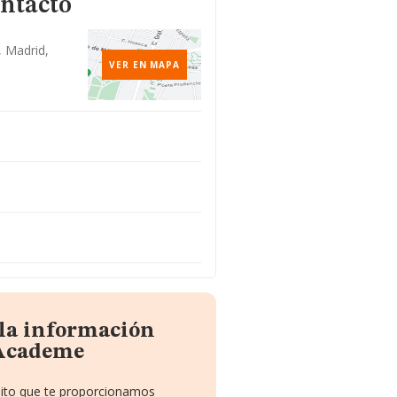
ontacto
, Madrid,
VER EN MAPA
 la información
 Academe
uito que te proporcionamos