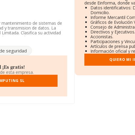
desde Einforma, donde va
Datos identificativos:
Domicilio.
Informe Mercantil Co
Gráficos de Evolución
 y mantenimiento de sistemas de
Consejo de Administra
ad y transmision de datos. La
Directivos y Ejecutivos
Limitada. Clasifica su actividad
Accionistas.
d en mercados exteriores.
Participaciones y Vinc
Artículos de prensa pu
de 6 de mayo de 2003, sobre la
de seguridad
Información oficial y r
la compañía se encuadra como
ventas han crecido un 46%. Ha
QUIERO MI 
datos disponibles en INFORMA, el
a media de sector.
¡Es gratis!
 de esta empresa.
5612911.
MPUTING SL
, se encuentra en Calle Lagasca
ertenecientes al sector, la
 euros y se calcula un promedio de
ndose la facturación de la
ción sobre Madrid, en la base de
asta 6.629 millones de euros.
nstitución es de 18 años. La