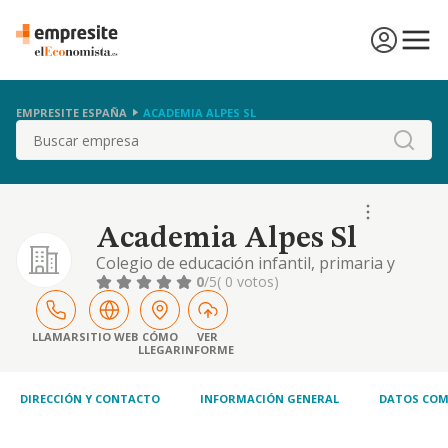
EMPRESITE ESPAÑA
ACADEMIA ALPES SL
Buscar
Academia Alpes Sl
Colegio de educación infantil, primaria y
secundaria.
0
/5
( 0 votos)
LLAMAR
SITIO WEB
CÓMO
VER
LLEGAR
INFORME
DIRECCIÓN Y CONTACTO
INFORMACIÓN GENERAL
DATOS COM