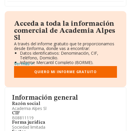
Acceda a toda la información
comercial de Academia Alpes
Sl
A través del informe gratuito que te proporcionamos
desde Einforma, donde vas a encontrar:
Datos identificativos: Denominación, CIF,
Teléfono, Domicilio.
Informe Mercantil Completo (BORME).
Ver más
Gráficos de Evolución Ventas y Empleados.
Consejo de Administración y Administradores.
QUIERO MI INFORME GRATUITO
Directivos y Ejecutivos.
Accionistas.
Participaciones y Vinculaciones en otras empresas.
Artículos de prensa publicados sobre la empresa.
Información oficial y registral complementaria.
Información general
Razón social
Academia Alpes Sl
CIF
B08811119
Forma jurídica
Sociedad limitada