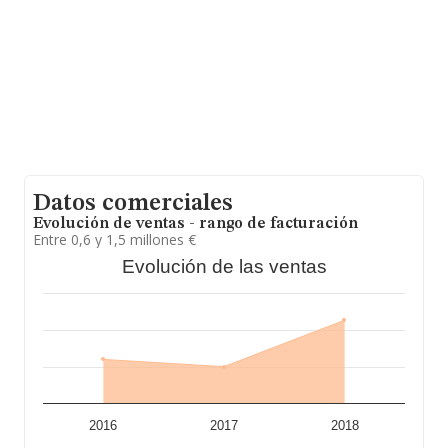
promedio de la facturación entre todas las empresas es
de 709 mil euros. Como información adicional de
interés, los empleados de media son 18; la antigüedad
alcanza los 24 años desde la constitución.
Datos comerciales
Evolución de ventas - rango de facturación
Entre 0,6 y 1,5 millones €
Evolución de las ventas
2016
2017
2018