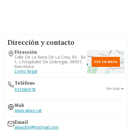
Dirección y contacto
Dirección
Calle De La Riera De La Creu, 85 - Bs
1, L'hospitalet De Llobregat, 08901,
VER EN MAPA
Barcelona
Como llegar
Teléfono
Ver más
933386978
933378340
Web
www.alpes.cat
Email
alpes85r@hotmail.com