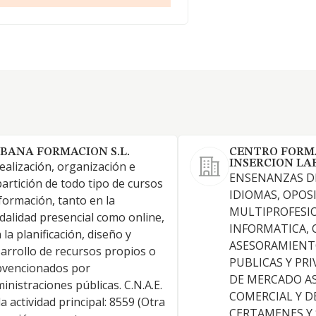
BANA FORMACION S.L.
CENTRO FORM
INSERCION LA
realización, organización e
ENSENANZAS DE
artición de todo tipo de cursos
IDIOMAS, OPOS
formación, tanto en la
MULTIPROFESI
alidad presencial como online,
INFORMATICA,
 la planificación, diseño y
ASESORAMIENT
arrollo de recursos propios o
PUBLICAS Y PR
bvencionados por
DE MERCADO A
inistraciones públicas. C.N.A.E.
COMERCIAL Y D
la actividad principal: 8559 (Otra
CERTAMENES Y