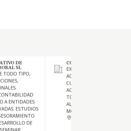
ATIVO DE
CORTIJO LOS COTOS SL
BORAL SL
EXPLOTACION DE TODO TIP
 TODO TIPO,
ACTIVIDADES TURISTICAS,
ICIONES,
CULTURALES, EDUCATIVAS.
ONALES.
ACTIVIDADES INMOBILIARIA
 CONTABILIDAD
TODO TIPO. LIMPIEZA Y
O A ENTIDADES
ALQUILER DE VEHICULOS A
IVADAS. ESTUDIOS
MOTOR.
SESORAMIENTO
BADAJOZ
ESARROLLO DE
 SEMINAR