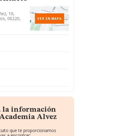
ñez, 10,
ros, 06220,
VER EN MAPA
a la información
 Academia Alvez
atuito que te proporcionamos
as a encontrar: