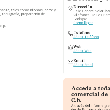
Dirección
ñanza, tales como idiomas, corte y
Calle General Solar Iba
 taquigrafía, preparación de
Villafranca De Los Bar
Badajoz
Como llegar
o.p.
Teléfono
Añadir Teléfono
Web
Añadir Web
Email
Añadir Email
Acceda a tod
comercial de
C.b.
A través del informe gr
desde Einforma, donde v