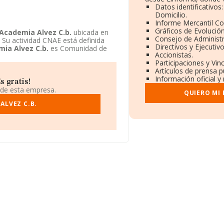
Datos identificativos
Domicilio.
Informe Mercantil C
Gráficos de Evolució
Academia Alvez C.b.
ubicada en
Consejo de Administr
. Su actividad CNAE está definida
Directivos y Ejecutivo
ia Alvez C.b.
es Comunidad de
Accionistas.
Participaciones y Vin
Artículos de prensa 
Información oficial y
 gratis!
 de esta empresa.
QUIERO MI
ALVEZ C.B.