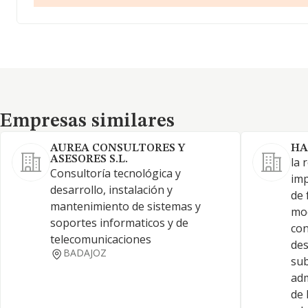
Empresas similares
Empresas similares
AUREA CONSULTORES Y
HA
ASESORES S.L.
la 
Consultoría tecnológica y
imp
desarrollo, instalación y
de 
mantenimiento de sistemas y
mod
soportes informaticos y de
con
telecomunicaciones
des
BADAJOZ
su
adm
de 