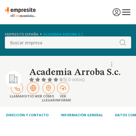
EMPRESITE ESPAÑA
ACADEMIA ARROBA S.C.
Buscar
Academia Arroba S.c.
0
/5
( 0 votos)
LLAMAR
SITIO WEB
CÓMO
VER
LLEGAR
INFORME
DIRECCIÓN Y CONTACTO
INFORMACIÓN GENERAL
DATOS COM