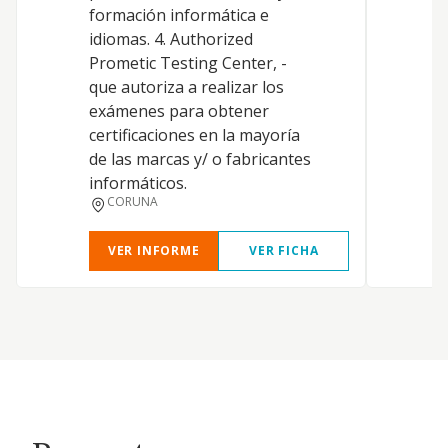
formación informática e
idiomas. 4. Authorized
L
Prometic Testing Center, -
P
que autoriza a realizar los
exámenes para obtener
D
certificaciones en la mayoría
V
de las marcas y/ o fabricantes
informáticos.
CORUNA
VER INFORME
VER FICHA