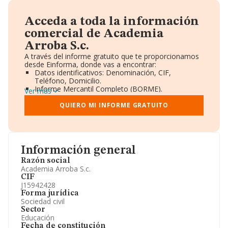
Acceda a toda la información
comercial de Academia
Arroba S.c.
A través del informe gratuito que te proporcionamos
desde Einforma, donde vas a encontrar:
Datos identificativos: Denominación, CIF,
Teléfono, Domicilio.
Informe Mercantil Completo (BORME).
Ver más
Gráficos de Evolución Ventas y Empleados.
Consejo de Administración y Administradores.
QUIERO MI INFORME GRATUITO
Directivos y Ejecutivos.
Accionistas.
Participaciones y Vinculaciones en otras empresas.
Artículos de prensa publicados sobre la empresa.
Información oficial y registral complementaria.
Información general
Razón social
Academia Arroba S.c.
CIF
J15942428
Forma jurídica
Sociedad civil
Sector
Educación
Fecha de constitución