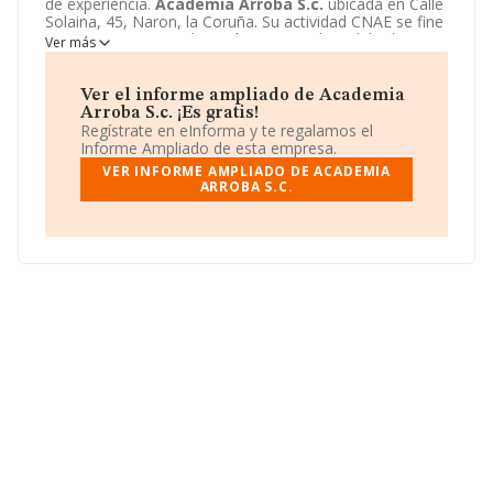
de experiencia.
Academia Arroba S.c.
ubicada en Calle
Solaina, 45, Naron, la Coruña. Su actividad CNAE se fine
como 8559 - Otra educación n.c.o.p.. El modelo de
Ver más
sociedad de
Academia Arroba S.c.
es Sociedad civil.
Ver el informe ampliado de Academia
Arroba S.c. ¡Es gratis!
Regístrate en eInforma y te regalamos el
Informe Ampliado de esta empresa.
VER INFORME AMPLIADO DE ACADEMIA
ARROBA S.C.