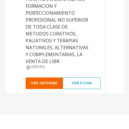
A
FORMACION Y
e
PERFECCIONAMIENTO
A
PROFESIONAL NO SUPERIOR
p
DE TODA CLASE DE
c
METODOS CURATIVOS,
m
PALIATIVOS Y TERAPIAS
m
NATURALES, ALTERNATIVAS
y
Y COMPLEMENTARIAS, LA
a
VENTA DE LIBR
g
GERONA
VER INFORME
VER FICHA