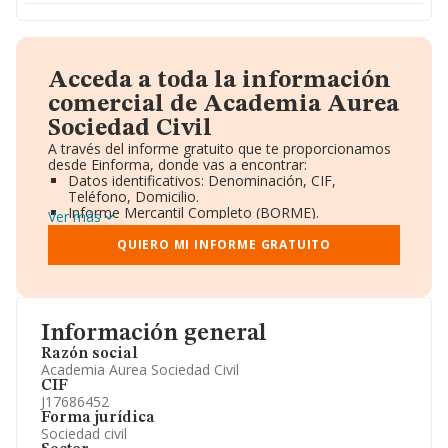
Acceda a toda la información
comercial de Academia Aurea
Sociedad Civil
A través del informe gratuito que te proporcionamos
desde Einforma, donde vas a encontrar:
Datos identificativos: Denominación, CIF,
Teléfono, Domicilio.
Informe Mercantil Completo (BORME).
Ver más
Gráficos de Evolución Ventas y Empleados.
Consejo de Administración y Administradores.
QUIERO MI INFORME GRATUITO
Directivos y Ejecutivos.
Accionistas.
Participaciones y Vinculaciones en otras empresas.
Artículos de prensa publicados sobre la empresa.
Información oficial y registral complementaria.
Información general
Razón social
Academia Aurea Sociedad Civil
CIF
J17686452
Forma jurídica
Sociedad civil