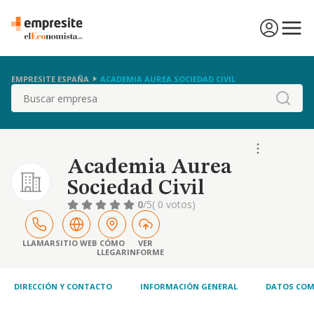
EMPRESITE ESPAÑA
ACADEMIA AUREA SOCIEDAD CIVIL
Buscar
Academia Aurea
Sociedad Civil
0
/5
( 0 votos)
LLAMAR
SITIO WEB
CÓMO
VER
LLEGAR
INFORME
DIRECCIÓN Y CONTACTO
INFORMACIÓN GENERAL
DATOS COM