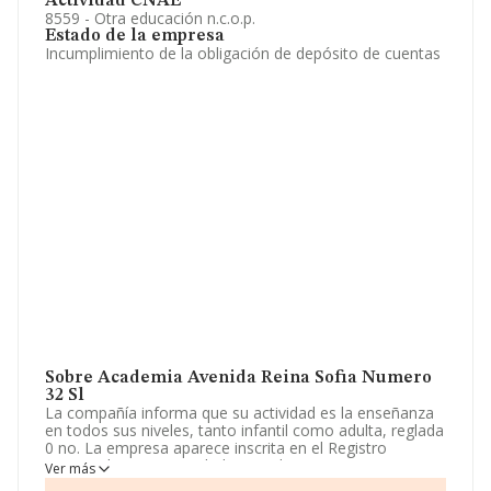
Actividad CNAE
8559 - Otra educación n.c.o.p.
Estado de la empresa
Incumplimiento de la obligación de depósito de cuentas
Sobre Academia Avenida Reina Sofia Numero
32 Sl
La compañía informa que su actividad es la enseñanza
en todos sus niveles, tanto infantil como adulta, reglada
0 no. La empresa aparece inscrita en el Registro
Mercantil como Sociedad Limitada. Tiene CNAE: 8559 -
Ver más
'Otra educación n.c.o.p.'. No realiza actividad de