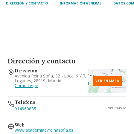
DIRECCIÓN Y CONTACTO
INFORMACIÓN GENERAL
DATOS COM
Dirección y contacto
Dirección
Avenida Reina Sofia, 32 - Local 6 Y 7,
Leganes, 28919, Madrid
VER EN MAPA
Como llegar
Teléfono
Ver más
914960835
609...
Web
Ver teléfono 609...
www.academiaavreinasofia.es