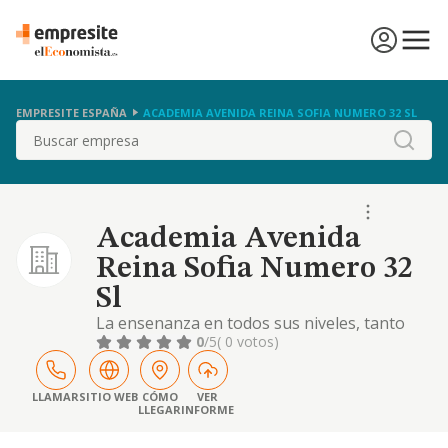
EMPRESITE ESPAÑA
ACADEMIA AVENIDA REINA SOFIA NUMERO 32 SL
Buscar
Academia Avenida
Reina Sofia Numero 32
Sl
La ensenanza en todos sus niveles, tanto
infantil como adulta, reglada 0 no
0
/5
( 0 votos)
LLAMAR
SITIO WEB
CÓMO
VER
LLEGAR
INFORME