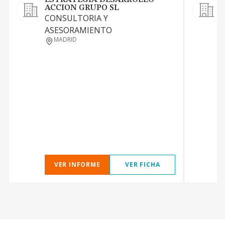
ESTRATEGIA DESARROLLO
ACCION GRUPO SL
CONSULTORIA Y
ASESORAMIENTO
MADRID
N
Y
A
VER INFORME
VER FICHA