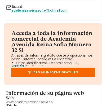
Email
academiaavreinasofia@hotmail.com
Acceda a toda la información
comercial de Academia
Avenida Reina Sofia Numero
32 Sl
A través del informe gratuito que te proporcionamos
desde Einforma, donde vas a encontrar:
Datos identificativos: Denominación, CIF,
Ver más
Teléfono, Domicilio.
Informe Mercantil Completo (BORME).
QUIERO MI INFORME GRATUITO
Gráficos de Evolución Ventas y Empleados.
Consejo de Administración y Administradores.
Directivos y Ejecutivos.
Accionistas.
Participaciones y Vinculaciones en otras empresas.
Informacion de su página web
Información de su página web
Artículos de prensa publicados sobre la empresa.
Información oficial y registral complementaria.
Web
www.academiaavreinasofia.es/
Titulo