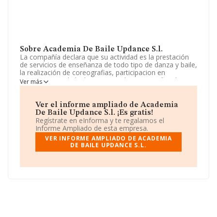
Sobre Academia De Baile Updance S.l.
La compañía declara que su actividad es la prestación
de servicios de enseñanza de todo tipo de danza y baile,
la realización de coreografias, participacion en
campeonatos de baile, creacion de coreografias, la
Ver más
organización de todo tipo de eventos, etc. La empresa
aparece inscrita en el Registro Mercantil como Sociedad
Limitada. La actividad de referencia CNAE corresponde
Ver el informe ampliado de Academia
a 'Educación cultural', cuyo Código es 8552. No realiza
De Baile Updance S.l. ¡Es gratis!
actividad de importación y/o exportación.
Regístrate en eInforma y te regalamos el
Informe Ampliado de esta empresa.
La sociedad
Academia de Baile Updance S.L
, CIF
VER INFORME AMPLIADO DE ACADEMIA
B67066860, tiene domicilio fiscal en Calle Mejia
DE BAILE UPDANCE S.L.
Lequerica núm. 10, (08028), Barcelona, Cataluña.
En base a la información de la que dispone INFORMA
sobre 2.604 compañías, en el ámbito nacional la
facturación alcanza la cifra de 124 millones de euros y el
promedio de la facturación de ventas entre todas las
compañías asciende a los 47 mil euros. Finalmente,
para completar los datos de sector la antigüedad desde
la constitución es de 15 años. La media de empleados