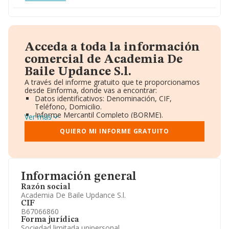
Acceda a toda la información
comercial de Academia De
Baile Updance S.l.
A través del informe gratuito que te proporcionamos
desde Einforma, donde vas a encontrar:
Datos identificativos: Denominación, CIF,
Teléfono, Domicilio.
Informe Mercantil Completo (BORME).
Ver más
Gráficos de Evolución Ventas y Empleados.
Consejo de Administración y Administradores.
QUIERO MI INFORME GRATUITO
Directivos y Ejecutivos.
Accionistas.
Participaciones y Vinculaciones en otras empresas.
Artículos de prensa publicados sobre la empresa.
Información oficial y registral complementaria.
Información general
Razón social
Academia De Baile Updance S.l.
CIF
B67066860
Forma jurídica
Sociedad limitada unipersonal