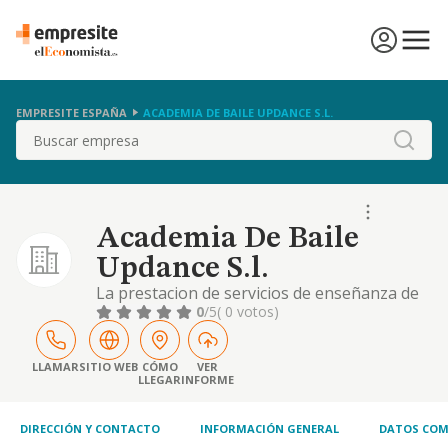
EMPRESITE ESPAÑA
ACADEMIA DE BAILE UPDANCE S.L.
Buscar
Academia De Baile
Updance S.l.
La prestacion de servicios de enseñanza de
todo tipo de danza y baile, la realizacion de
0
/5
( 0 votos)
coreografias, participacion en campeonatos
de baile, creacion de coreografias, la
organizacion de todo tipo de eventos, etc
LLAMAR
SITIO WEB
CÓMO
VER
LLEGAR
INFORME
DIRECCIÓN Y CONTACTO
INFORMACIÓN GENERAL
DATOS COM