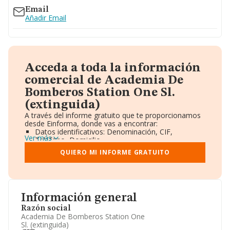
Email
Añadir Email
Acceda a toda la información
comercial de Academia De
Bomberos Station One Sl.
(extinguida)
A través del informe gratuito que te proporcionamos
desde Einforma, donde vas a encontrar:
Datos identificativos: Denominación, CIF,
Ver más
Teléfono, Domicilio.
Informe Mercantil Completo (BORME).
QUIERO MI INFORME GRATUITO
Gráficos de Evolución Ventas y Empleados.
Consejo de Administración y Administradores.
Directivos y Ejecutivos.
Accionistas.
Participaciones y Vinculaciones en otras empresas.
Información general
Artículos de prensa publicados sobre la empresa.
Información oficial y registral complementaria.
Razón social
Academia De Bomberos Station One
Sl. (extinguida)