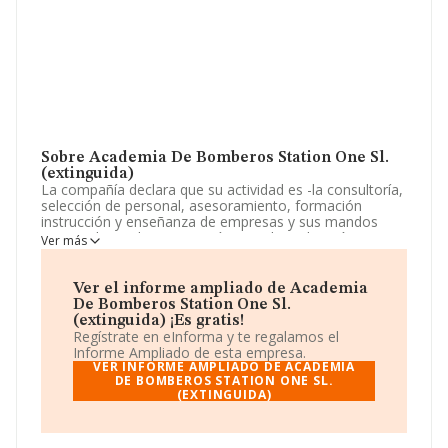
Sobre Academia De Bomberos Station One Sl.
(extinguida)
La compañía declara que su actividad es -la consultoría,
selección de personal, asesoramiento, formación
instrucción y enseñanza de empresas y sus mandos
intermedios y directivos, así como, la realización,
Ver más
promoción, coordinación y ejecución de conferencias,
charlas, coloquios, cursos y simposios. La empresa está
registrada como Sociedad Limitada. La actividad de
Ver el informe ampliado de Academia
referencia CNAE corresponde a 'Actividades de las
De Bomberos Station One Sl.
agencias de colocación', cuyo Código es 7810. La
(extinguida) ¡Es gratis!
compañía no tiene actividad en mercados exteriores.
Regístrate en eInforma y te regalamos el
Informe Ampliado de esta empresa.
La empresa
Academia de Bomberos Station One
VER INFORME AMPLIADO DE ACADEMIA
S.L. (extinguida)
DE BOMBEROS STATION ONE SL.
, con NIF B87017737, tiene domicilio
(EXTINGUIDA)
fiscal en Calle Barberan Y Collar núm. 16 Piso 6 D,
(28805), en el municipio de Alcalá De Henares, Madrid.
Con los datos a disposición de INFORMA sobre 4.752