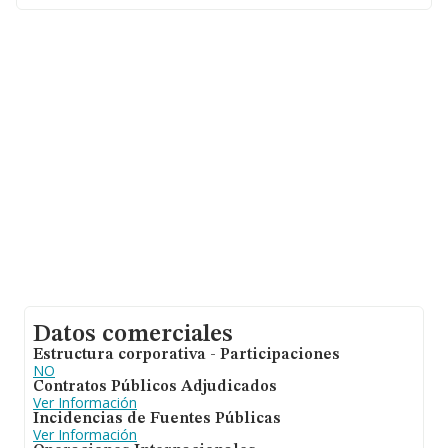
empresas pertenecientes al sector, en el ámbito
nacional la facturación alcanza la cifra de 2.005 millones
de euros y el promedio de la facturación de ventas
entre todas las compañías asciende a los 422 mil euros.
En relación con la información de la provincia de Madrid,
en la base de datos de INFORMA aparecen 1718
empresas, cuyas ventas han obtenido los 915 millones
de euros. Con el fin de ampliar la información relativa a
las compañías, la media de antigüedad desde la
constitución es de 16 años. La media de empleados de
las empresas es de 12.
Datos comerciales
Estructura corporativa - Participaciones
NO
Contratos Públicos Adjudicados
Ver Información
Incidencias de Fuentes Públicas
Ver Información