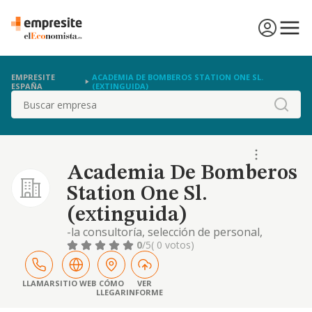
EMPRESITE
ACADEMIA DE BOMBEROS STATION ONE SL.
ESPAÑA
(EXTINGUIDA)
Buscar
Academia De Bomberos
Station One Sl.
(extinguida)
-la consultoría, selección de personal,
asesoramiento, formación instrucción y
0
/5
( 0 votos)
enseñanza de empresas y sus mandos
intermedios y directivos, así como, la
realización, promoción, coordinación y
LLAMAR
SITIO WEB
CÓMO
VER
LLEGAR
INFORME
ejecución de conferencias, charlas,
coloquios, cursos y simposios..