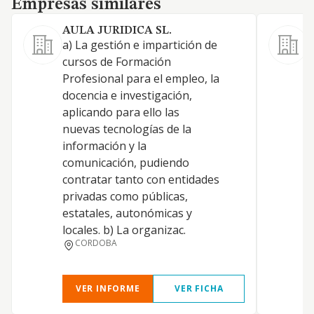
Empresas similares
AULA JURIDICA SL.
a) La gestión e impartición de
cursos de Formación
1
Profesional para el empleo, la
r
docencia e investigación,
p
aplicando para ello las
p
nuevas tecnologías de la
i
información y la
d
comunicación, pudiendo
o
contratar tanto con entidades
t
privadas como públicas,
"
estatales, autonómicas y
r
locales. b) La organizac.
8
CORDOBA
p
VER INFORME
VER FICHA