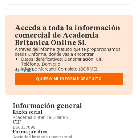
Acceda a toda la información
comercial de Academia
Britanica Online Sl.
A través del informe gratuito que te proporcionamos
desde Einforma, donde vas a encontrar:
Datos identificativos: Denominación, CIF,
Teléfono, Domicilio.
Informe Mercantil Completo (BORME).
Ver más
Gráficos de Evolución Ventas y Empleados.
Consejo de Administración y Administradores.
QUIERO MI INFORME GRATUITO
Directivos y Ejecutivos.
Accionistas.
Participaciones y Vinculaciones en otras empresas.
Artículos de prensa publicados sobre la empresa.
Información oficial y registral complementaria.
Información general
Razón social
Academia Britanica Online Sl.
CIF
B56337090
Forma jurídica
Sociedad limitada unipersonal