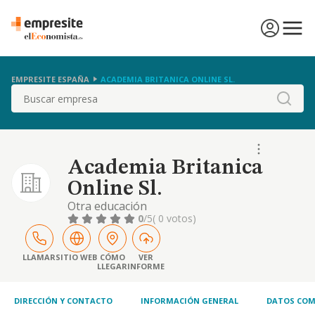
EMPRESITE ESPAÑA
ACADEMIA BRITANICA ONLINE SL.
Buscar
Academia Britanica
Online Sl.
Otra educación
0
/5
( 0 votos)
LLAMAR
SITIO WEB
CÓMO
VER
LLEGAR
INFORME
DIRECCIÓN Y CONTACTO
INFORMACIÓN GENERAL
DATOS COM