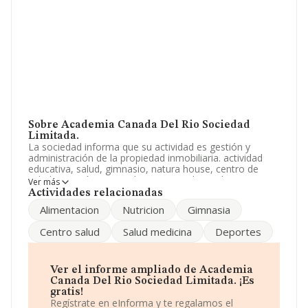
Sobre Academia Canada Del Rio Sociedad
Limitada.
La sociedad informa que su actividad es gestión y
administración de la propiedad inmobiliaria. actividad
educativa, salud, gimnasio, natura house, centro de
salud, nutrición, venta al por menor de productos
Ver más
educativos, de salud y de gimnasia. La empresa es una
Actividades relacionadas
Sociedad Limitada. La actividad de referencia CNAE
Alimentacion
Nutricion
Gimnasia
corresponde a 'Gestión y administración de la propiedad
inmobiliaria', cuyo Código es 6832. La empresa no tiene
Centro salud
Salud medicina
Deportes
actividad en mercados exteriores.
Dentro del ranking de empresas elaborado por
INFORMA, atendiendo a los niveles de facturación de la
Ver el informe ampliado de Academia
sociedad, se destaca que: ha perdido hasta 174 puestos
Canada Del Rio Sociedad Limitada. ¡Es
en 2025, pasando del puesto 1.588 al 1.762. En el
gratis!
ranking de sectores las siguientes empresas tienen
Regístrate en eInforma y te regalamos el