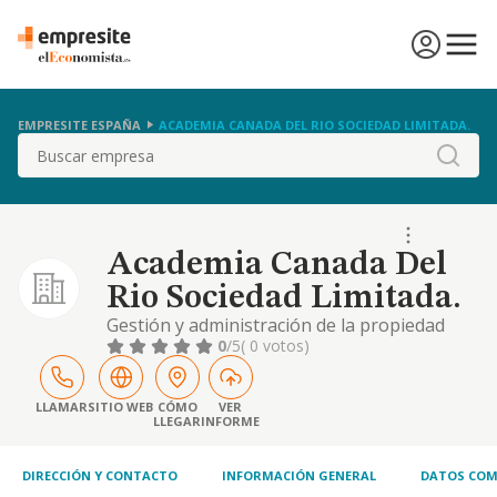
EMPRESITE ESPAÑA
ACADEMIA CANADA DEL RIO SOCIEDAD LIMITADA.
Buscar
Academia Canada Del
Rio Sociedad Limitada.
Gestión y administración de la propiedad
inmobiliaria. actividad educativa, salud,
0
/5
( 0 votos)
gimnasio, natura house, centro de salud,
nutrición, venta al por menor de productos
educativos, de salud y de gimnasia.
LLAMAR
SITIO WEB
CÓMO
VER
LLEGAR
INFORME
DIRECCIÓN Y CONTACTO
INFORMACIÓN GENERAL
DATOS COM