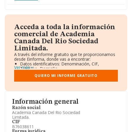
Acceda a toda la información
comercial de Academia
Canada Del Rio Sociedad
Limitada.
A través del informe gratuito que te proporcionamos
desde Einforma, donde vas a encontrar:
Datos identificativos: Denominación, CIF,
Ver más
Teléfono, Domicilio.
Informe Mercantil Completo (BORME).
QUIERO MI INFORME GRATUITO
Gráficos de Evolución Ventas y Empleados.
Consejo de Administración y Administradores.
Directivos y Ejecutivos.
Accionistas.
Participaciones y Vinculaciones en otras empresas.
Información general
Artículos de prensa publicados sobre la empresa.
Información oficial y registral complementaria.
Razón social
Academia Canada Del Rio Sociedad
Limitada.
CIF
B76038611
Forma jurídica