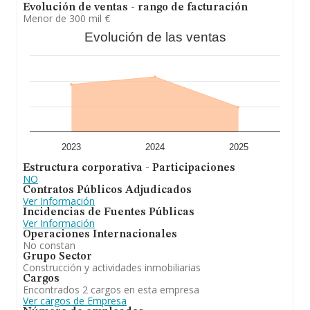
constitución es de 16 años.
Evolución de ventas - rango de facturación
Menor de 300 mil €
En resumen, la actividad de
Academia Canada del Rio
Evolución de las ventas
Sociedad Limitada
está enfocada en gestión y
administración de la propiedad inmobiliaria. actividad
educativa, salud, gimnasio, natura house, centro de
salud, nutrición, venta al por menor de productos
educativos, de salud y de gimnasia. En el ranking de
provincia, ha experimentado un retroceso.
2023
2024
2025
Estructura corporativa - Participaciones
NO
Contratos Públicos Adjudicados
Ver Información
Incidencias de Fuentes Públicas
Ver Información
Operaciones Internacionales
No constan
Grupo Sector
Construcción y actividades inmobiliarias
Cargos
Encontrados 2 cargos en esta empresa
Ver cargos de Empresa