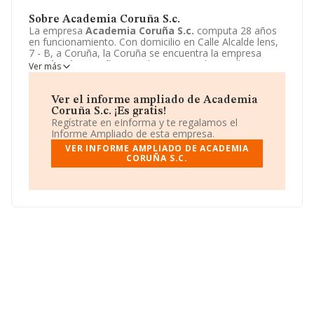
Sobre Academia Coruña S.c.
La empresa
Academia Coruña S.c.
computa 28 años
en funcionamiento. Con domicilio en Calle Alcalde lens,
7 - B, a Coruña, la Coruña se encuentra la empresa
Academia Coruña S.c.
. El CNAE que desarrolla es 8559
Ver más
- Otra educación n.c.o.p..
Academia Coruña S.c.
está
definida como Sociedad civil. Para más información,
visite su página web:
http://www.academiacoruna.gal
.
Ver el informe ampliado de Academia
Coruña S.c. ¡Es gratis!
Regístrate en eInforma y te regalamos el
Informe Ampliado de esta empresa.
VER INFORME AMPLIADO DE ACADEMIA
CORUÑA S.C.