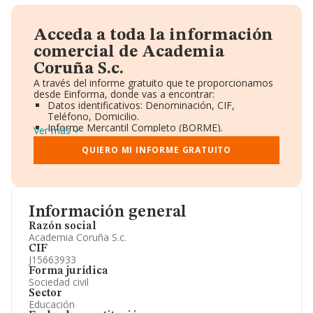
Acceda a toda la información
comercial de Academia
Coruña S.c.
A través del informe gratuito que te proporcionamos
desde Einforma, donde vas a encontrar:
Datos identificativos: Denominación, CIF,
Teléfono, Domicilio.
Informe Mercantil Completo (BORME).
Ver más
Gráficos de Evolución Ventas y Empleados.
Consejo de Administración y Administradores.
QUIERO MI INFORME GRATUITO
Directivos y Ejecutivos.
Accionistas.
Participaciones y Vinculaciones en otras empresas.
Artículos de prensa publicados sobre la empresa.
Información oficial y registral complementaria.
Información general
Razón social
Academia Coruña S.c.
CIF
J15663933
Forma jurídica
Sociedad civil
Sector
Educación