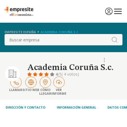
EMPRESITE ESPAÑA
ACADEMIA CORUÑA S.C.
Buscar
Academia Coruña S.c.
4
/5
( 4 votos)
LLAMAR
SITIO WEB
CÓMO
VER
LLEGAR
INFORME
DIRECCIÓN Y CONTACTO
INFORMACIÓN GENERAL
DATOS COM