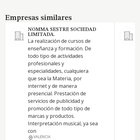
Empresas similares
Empresas similares
NOMMA SESTRE SOCIEDAD
LIMITADA.
La realización de cursos de
-
enseñanza y formación. De
p
todo tipo de actividades
d
profesionales y
p
especialidades, cualquiera
p
que sea la Materia, por
e
internet y de manera
m
presencial. Prestación de
e
servicios de publicidad y
s
promoción de todo tipo de
f
marcas y productos.
i
Interpretación musical, ya sea
f
con
d
VALENCIA