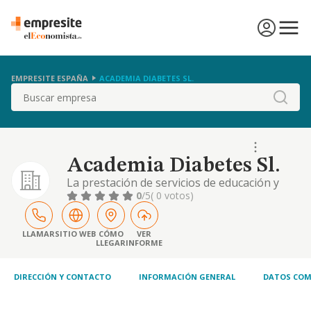
EMPRESITE ESPAÑA
ACADEMIA DIABETES SL.
Buscar
Academia Diabetes Sl.
La prestación de servicios de educación y
formación en línea y presencial, incluyendo
0
/5
( 0 votos)
el diseño, desarrollo, promoción,
comercialización y venta de cursos de
formación a través de plataformas digitales
LLAMAR
SITIO WEB
CÓMO
VER
LLEGAR
INFORME
y sitios web. la prestación de servicios
complementarios a los anteriores, tales
como el asesorami
DIRECCIÓN Y CONTACTO
INFORMACIÓN GENERAL
DATOS COM