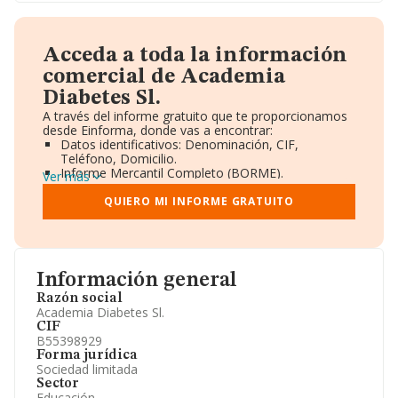
Acceda a toda la información
comercial de Academia
Diabetes Sl.
A través del informe gratuito que te proporcionamos
desde Einforma, donde vas a encontrar:
Datos identificativos: Denominación, CIF,
Teléfono, Domicilio.
Informe Mercantil Completo (BORME).
Ver más
Gráficos de Evolución Ventas y Empleados.
Consejo de Administración y Administradores.
QUIERO MI INFORME GRATUITO
Directivos y Ejecutivos.
Accionistas.
Participaciones y Vinculaciones en otras empresas.
Artículos de prensa publicados sobre la empresa.
Información oficial y registral complementaria.
Información general
Razón social
Academia Diabetes Sl.
CIF
B55398929
Forma jurídica
Sociedad limitada
Sector
Educación