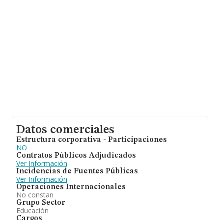
información relativa a la provincia de Valencia, en la
base de datos INFORMA constan 1405 empresas, con
ventas de hasta 183 millones de euros. Como
información adicional de interés, la media de empleados
es de 3; la media de antigüedad desde la constitución es
de 14 años.
Datos comerciales
Estructura corporativa - Participaciones
NO
Contratos Públicos Adjudicados
Ver Información
Incidencias de Fuentes Públicas
Ver Información
Operaciones Internacionales
No constan
Grupo Sector
Educación
Cargos