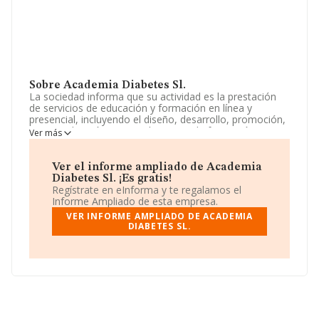
Sobre Academia Diabetes Sl.
La sociedad informa que su actividad es la prestación
de servicios de educación y formación en línea y
presencial, incluyendo el diseño, desarrollo, promoción,
comercialización y venta de cursos de formación a
Ver más
través de plataformas digitales y sitios web. la
prestación de servicios complementarios a los
anteriores, tales como el asesorami. La empresa
Ver el informe ampliado de Academia
aparece inscrita en el Registro Mercantil como Sociedad
Diabetes Sl. ¡Es gratis!
Limitada. Tiene CNAE: 8559 - 'Otra educación n.c.o.p.'.
Regístrate en eInforma y te regalamos el
La sociedad no tiene actividad en mercados exteriores.
Informe Ampliado de esta empresa.
VER INFORME AMPLIADO DE ACADEMIA
La empresa española
Academia Diabetes S.L
, NIF
DIABETES SL.
B55398929, se encuentra en Calle Creu Roja núm. 1 Bl 6
2 12, (46014), Valencia, Comunidad Valenciana.
Con los datos a disposición de INFORMA sobre 27.784
empresas pertenecientes al sector, la facturación en el
ámbito nacional alcanza los 4.215 millones de euros y la
media de facturación de ventas entre todas las
compañías alcanza los 151 mil euros. En cuanto a la