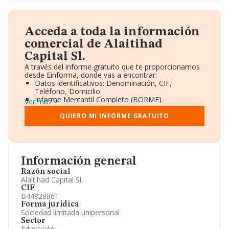
Acceda a toda la información
comercial de Alaitihad
Capital Sl.
A través del informe gratuito que te proporcionamos
desde Einforma, donde vas a encontrar:
Datos identificativos: Denominación, CIF,
Teléfono, Domicilio.
Informe Mercantil Completo (BORME).
Ver más
Gráficos de Evolución Ventas y Empleados.
Consejo de Administración y Administradores.
QUIERO MI INFORME GRATUITO
Directivos y Ejecutivos.
Accionistas.
Participaciones y Vinculaciones en otras empresas.
Artículos de prensa publicados sobre la empresa.
Información oficial y registral complementaria.
Información general
Razón social
Alaitihad Capital Sl.
CIF
B44828861
Forma jurídica
Sociedad limitada unipersonal
Sector
Educación