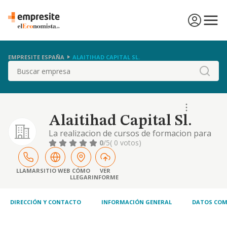
EMPRESITE ESPAÑA
ALAITIHAD CAPITAL SL.
Buscar
Alaitihad Capital Sl.
La realizacion de cursos de formacion para
profesionales en el ambito de la salud..
0
/5
( 0 votos)
LLAMAR
SITIO WEB
CÓMO
VER
LLEGAR
INFORME
DIRECCIÓN Y CONTACTO
INFORMACIÓN GENERAL
DATOS COM