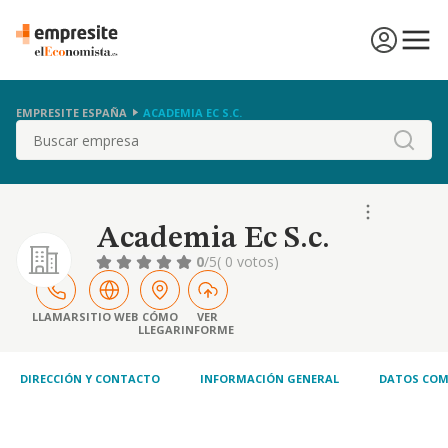
EMPRESITE ESPAÑA
ACADEMIA EC S.C.
Buscar
Academia Ec S.c.
0
/5
( 0 votos)
LLAMAR
SITIO WEB
CÓMO
VER
LLEGAR
INFORME
DIRECCIÓN Y CONTACTO
INFORMACIÓN GENERAL
DATOS COM