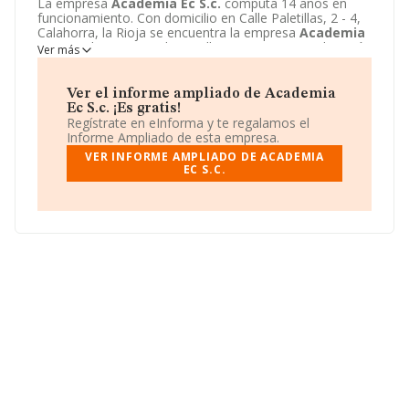
La empresa
Academia Ec S.c.
computa 14 años en
funcionamiento. Con domicilio en Calle Paletillas, 2 - 4,
Calahorra, la Rioja se encuentra la empresa
Academia
Ec S.c.
. El CNAE que desarrolla es 8559 - Otra educación
Ver más
n.c.o.p..
Academia Ec S.c.
está definida como Sociedad
civil.
Ver el informe ampliado de Academia
Ec S.c. ¡Es gratis!
Regístrate en eInforma y te regalamos el
Informe Ampliado de esta empresa.
VER INFORME AMPLIADO DE ACADEMIA
EC S.C.