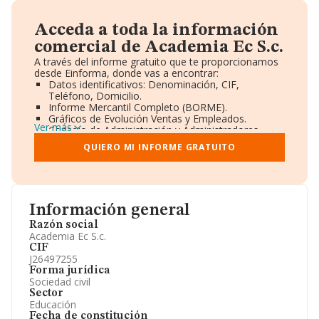
Acceda a toda la información
comercial de Academia Ec S.c.
A través del informe gratuito que te proporcionamos
desde Einforma, donde vas a encontrar:
Datos identificativos: Denominación, CIF,
Teléfono, Domicilio.
Informe Mercantil Completo (BORME).
Gráficos de Evolución Ventas y Empleados.
Ver más
Consejo de Administración y Administradores.
Directivos y Ejecutivos.
QUIERO MI INFORME GRATUITO
Accionistas.
Participaciones y Vinculaciones en otras empresas.
Artículos de prensa publicados sobre la empresa.
Información oficial y registral complementaria.
Información general
Razón social
Academia Ec S.c.
CIF
J26497255
Forma jurídica
Sociedad civil
Sector
Educación
Fecha de constitución