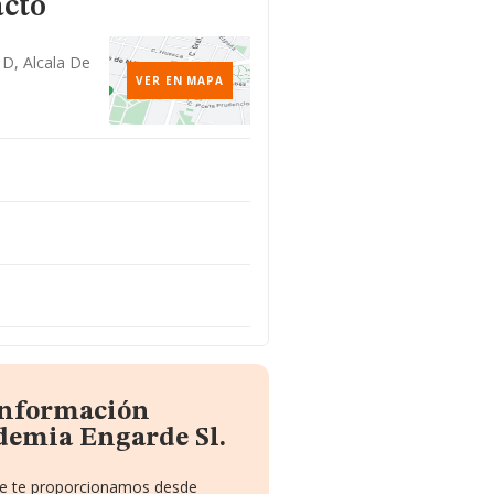
acto
 D, Alcala De
VER EN MAPA
 información
demia Engarde Sl.
que te proporcionamos desde