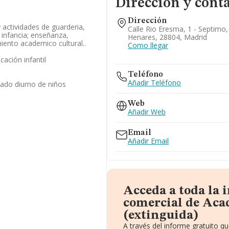
Dirección y cont
Dirección
 actividades de guarderia,
Calle Rio Eresma, 1 - Septimo,
e infancia; enseñanza,
Henares, 28804, Madrid
ento academico cultural..
Como llegar
ación infantil
Teléfono
Añadir Teléfono
dado diurno de niños
Web
Añadir Web
Email
Añadir Email
Acceda a toda la
comercial de Aca
(extinguida)
A través del informe gratuito 