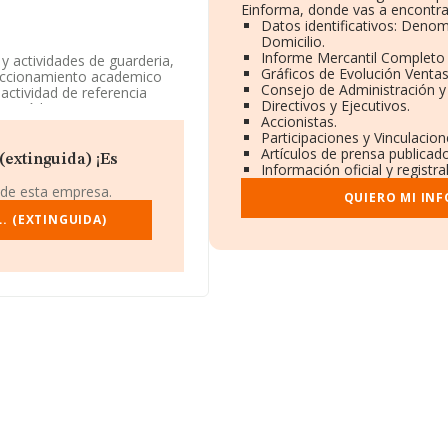
Einforma, donde vas a encontra
Datos identificativos: Denom
Domicilio.
Informe Mercantil Completo
y actividades de guarderia,
Gráficos de Evolución Venta
rfeccionamiento academico
Consejo de Administración y
actividad de referencia
Directivos y Ejecutivos.
yo Código es 8891. La
Accionistas.
Participaciones y Vinculacio
Artículos de prensa publicad
 se encuentra en Calle Rio
extinguida) ¡Es
Información oficial y registr
 Henares, Madrid.
 de esta empresa.
QUIERO MI IN
771 empresas, la facturación
medio de la facturación de
. (EXTINGUIDA)
 cuanto a la información
RMA aparecen 432 empresas,
on el fin de ampliar la
media son 3. La antigüedad