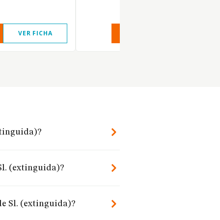
VER FICHA
VER INFORME
VER FIC
xtinguida)?
l. (extinguida)?
e Sl. (extinguida)?