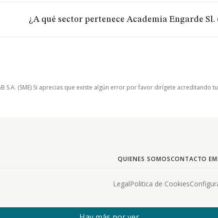
¿A qué sector pertenece Academia Engarde Sl. 
.A. (SME) Si aprecias que existe algún error por favor dirígete acreditando t
QUIENES SOMOS
CONTACTO EM
Legal
Politica de Cookies
Configur
Hay más por ver