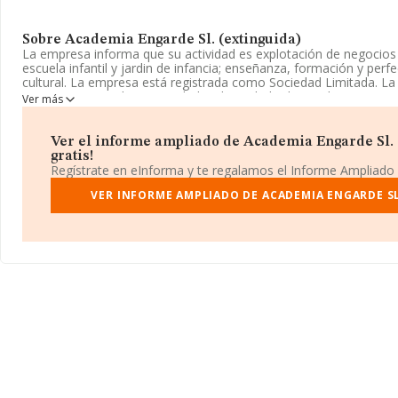
Sobre Academia Engarde Sl. (extinguida)
La empresa informa que su actividad es explotación de negocios 
escuela infantil y jardin de infancia; enseñanza, formación y pe
cultural. La empresa está registrada como Sociedad Limitada. La 
CNAE corresponde a 'Actividades de cuidado diurno de niños', cu
Ver más
sociedad no tiene actividad en mercados exteriores.
La empresa
Academia Engarde S.L. (extinguida)
, B86385853,
Ver el informe ampliado de Academia Engarde Sl. (
Eresma núm. 1 Septimo, D, (28804), en el municipio de Alcalá De
gratis!
Regístrate en eInforma y te regalamos el Informe Ampliado
En relación con el sector y disponiendo de los datos de hasta 1.
en el ámbito nacional alcanza los 110 millones de euros y el pro
VER INFORME AMPLIADO DE ACADEMIA ENGARDE SL
ventas entre todas las compañías asciende a los 62 mil euros. En
relativa a la provincia de Madrid, en la base de datos de INFO
cuyas ventas han obtenido los 26 millones de euros. Por último, c
información relativa al ámbito de la empresa, los empleados de 
alcanza los 17 años desde la constitución.