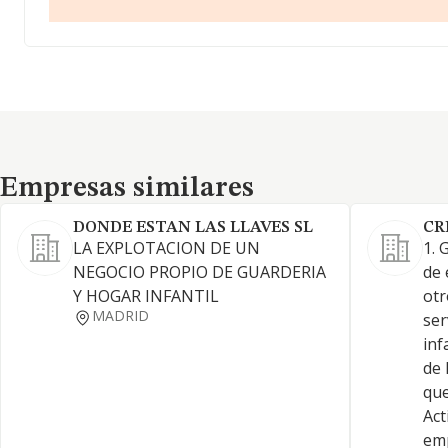
Empresas similares
Empresas similares
DONDE ESTAN LAS LLAVES SL
CR
LA EXPLOTACION DE UN
1. 
NEGOCIO PROPIO DE GUARDERIA
de 
Y HOGAR INFANTIL
otr
MADRID
ser
inf
de 
que
Act
emp