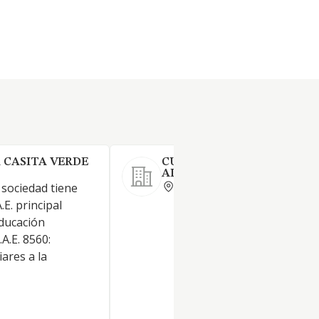
 CASITA VERDE
CUENTOS DE COLORES DE
ALCALA SL.
MADRID
 sociedad tiene
.E. principal
Educación
A.E. 8560:
iares a la