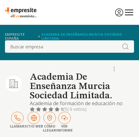
EMPRESITE
ACADEMIA DE ENSEÑANZA MURCIA SOCIEDAD
ESPAÑA
LIMITADA.
Buscar
Academia De
Enseñanza Murcia
Sociedad Limitada.
Academia de formación de educación no
reglada
0
/5
( 0 votos)
LLAMAR
SITIO WEB
CÓMO
VER
LLEGAR
INFORME