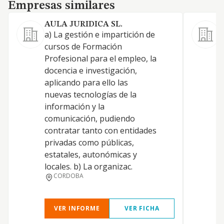
Empresas similares
Empresas similares
AULA JURIDICA SL.
a) La gestión e impartición de
cursos de Formación
1
Profesional para el empleo, la
r
docencia e investigación,
p
aplicando para ello las
p
nuevas tecnologías de la
i
información y la
d
comunicación, pudiendo
o
contratar tanto con entidades
t
privadas como públicas,
"
estatales, autonómicas y
r
locales. b) La organizac.
8
CORDOBA
p
VER INFORME
VER FICHA