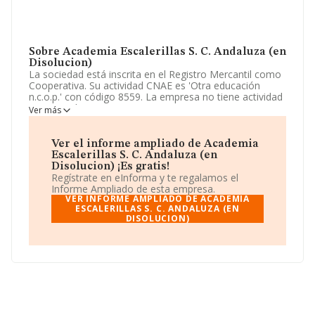
Sobre Academia Escalerillas S. C. Andaluza (en
Disolucion)
La sociedad está inscrita en el Registro Mercantil como
Cooperativa. Su actividad CNAE es 'Otra educación
n.c.o.p.' con código 8559. La empresa no tiene actividad
en mercados exteriores.
Ver más
La sociedad española
Academia Escalerillas S. C.
Andaluza (en Disolucion)
, con NIF F14638175, está
Ver el informe ampliado de Academia
situada en Calle Huerto Almarcha núm. 11, (14800), en
Escalerillas S. C. Andaluza (en
el municipio de Priego De Cordoba, en Córdoba,
Disolucion) ¡Es gratis!
Andalucía.
Regístrate en eInforma y te regalamos el
Informe Ampliado de esta empresa.
Con los datos a disposición de INFORMA sobre 27.784
VER INFORME AMPLIADO DE ACADEMIA
empresas pertenecientes al sector, en el ámbito
ESCALERILLAS S. C. ANDALUZA (EN
DISOLUCION)
nacional la facturación alcanza la cifra de 4.215 millones
de euros y el promedio de la facturación de ventas
entre todas las compañías asciende a los 151 mil euros.
Teniendo en cuenta la información sobre Córdoba, en la
base de datos INFORMA constan 314 empresas, con
ventas de 25 millones de euros. Por último, con el fin de
ampliar la información relativa al ámbito de la empresa,
la media de antigüedad desde la constitución es de 14
años. La media de empleados de las empresas es de 3.