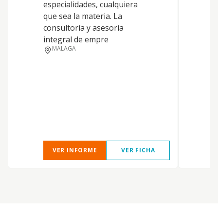
especialidades, cualquiera
d
que sea la materia. La
a
consultoría y asesoría
integral de empre
MALAGA
VER INFORME
VER FICHA