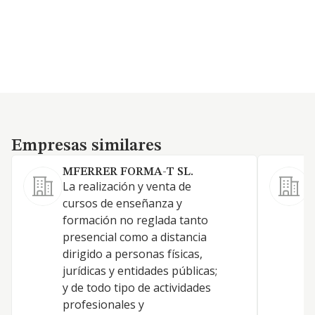
Empresas similares
Empresas similares
MFERRER FORMA-T SL.
La realización y venta de
l
cursos de enseñanza y
c
formación no reglada tanto
f
presencial como a distancia
i
dirigido a personas físicas,
c
jurídicas y entidades públicas;
e
y de todo tipo de actividades
T
profesionales y
d