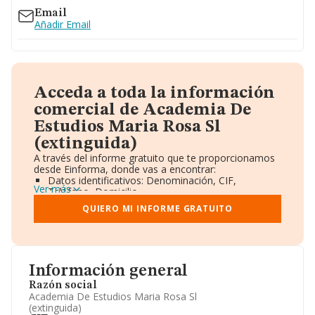
Email
Añadir Email
Acceda a toda la información
comercial de Academia De
Estudios Maria Rosa Sl
(extinguida)
A través del informe gratuito que te proporcionamos
desde Einforma, donde vas a encontrar:
Datos identificativos: Denominación, CIF,
Ver más
Teléfono, Domicilio.
Informe Mercantil Completo (BORME).
QUIERO MI INFORME GRATUITO
Gráficos de Evolución Ventas y Empleados.
Consejo de Administración y Administradores.
Directivos y Ejecutivos.
Accionistas.
Participaciones y Vinculaciones en otras empresas.
Información general
Artículos de prensa publicados sobre la empresa.
Información oficial y registral complementaria.
Razón social
Academia De Estudios Maria Rosa Sl
(extinguida)