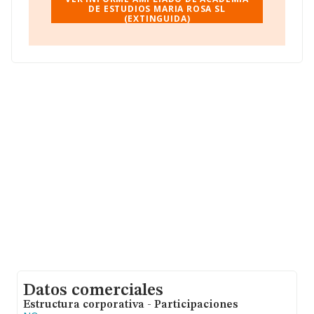
ámbito nacional alcanza los 4.215 millones de euros y
DE ESTUDIOS MARIA ROSA SL
(EXTINGUIDA)
se calcula un promedio de facturación de 151 mil euros
entre todas las compañías. Teniendo en cuenta la
información sobre Málaga, en la base de datos
INFORMA constan 1154 empresas, cuyas ventas en
2017 han alcanzado los 198 millones de euros. Para
aportar ulterior información de interés en el ámbito
sectorial, la antigüedad desde la constitución es de 14
años. Los empleados de media son 3.
Datos comerciales
Estructura corporativa - Participaciones