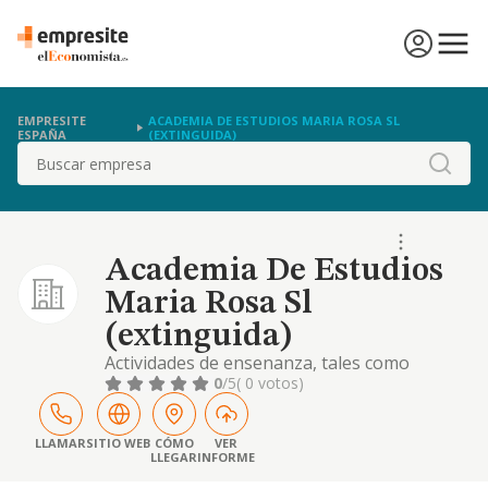
EMPRESITE
ACADEMIA DE ESTUDIOS MARIA ROSA SL
ESPAÑA
(EXTINGUIDA)
Buscar
Academia De Estudios
Maria Rosa Sl
(extinguida)
Actividades de ensenanza, tales como
idiomas, corte y confeccion, mecanografia,
0
/5
( 0 votos)
taquigrafia, informatica, baile 1 preparacion
de examenes y oposiciones. servicio de
copias de documentos con maquinas
LLAMAR
SITIO WEB
CÓMO
VER
LLEGAR
INFORME
fotocopiadoras, servi