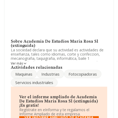
Sobre Academia De Estudios Maria Rosa Sl
(extinguida)
La sociedad declara que su actividad es actividades de
enseñanza, tales como idiomas, corte y confeccion,
mecanografia, taquigrafia, informática, baile 1
preparación de examenes y oposiciones. servicio de
Ver más
copias de documentos con máquinas fotocopiadoras,
Actividades relacionadas
servi. La empresa aparece inscrita en el Registro
Maquinas
Industrias
Fotocopiadoras
Mercantil como Sociedad Limitada. Su CNAE
corresponde a 8559 con código 'Otra educación n.c.o.p.'.
Servicios industriales
La sociedad no tiene actividad en mercados exteriores.
La compañía
Academia de Estudios María Rosa S.L
(extinguida)
, NIF B92811900, se encuentra en Calle
Ver el informe ampliado de Academia
Bartolome Abelenda núm. 15, (29100), Coin, Málaga,
De Estudios Maria Rosa Sl (extinguida)
Andalucía.
¡Es gratis!
Regístrate en eInforma y te regalamos el
Con los datos a disposición de INFORMA sobre 27.784
Informe Ampliado de esta empresa.
empresas pertenecientes al sector, la facturación en el
VER INFORME AMPLIADO DE ACADEMIA