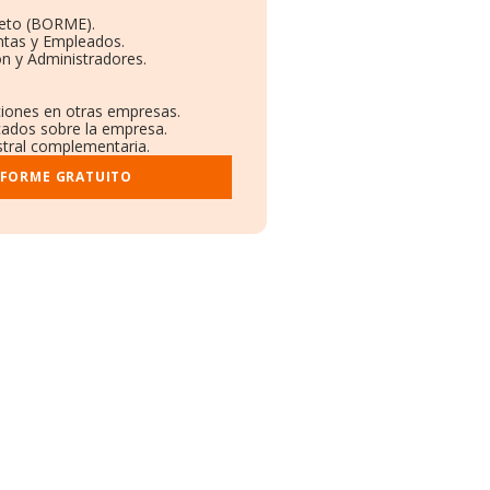
leto (BORME).
ntas y Empleados.
n y Administradores.
aciones en otras empresas.
icados sobre la empresa.
istral complementaria.
NFORME GRATUITO