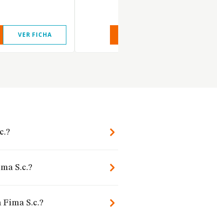
VER FICHA
VER INFORME
VER FIC
c.?
ma S.c.?
 Fima S.c.?