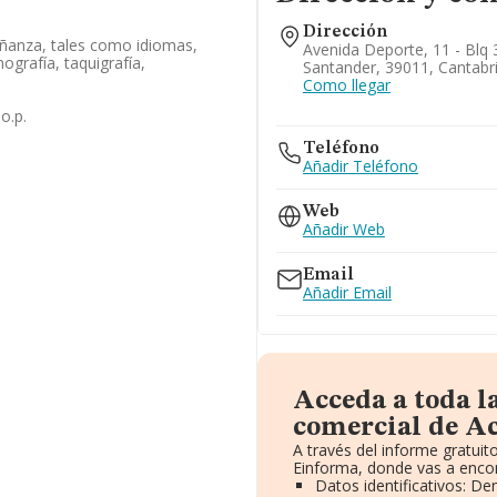
Dirección
eñanza, tales como idiomas,
Avenida Deporte, 11 - Blq 
ografía, taquigrafía,
Santander, 39011, Cantabr
Como llegar
o.p.
Teléfono
Añadir Teléfono
Web
Añadir Web
Email
Añadir Email
Acceda a toda l
comercial de A
A través del informe gratui
Einforma, donde vas a encon
Datos identificativos: D