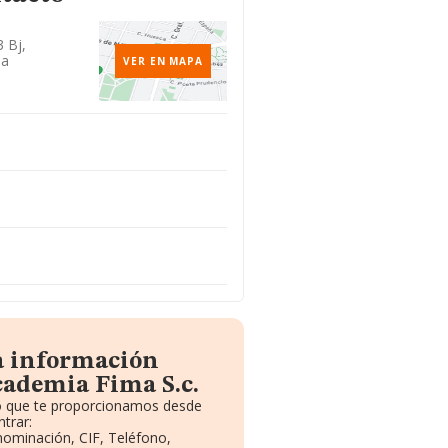
3 Bj,
ia
VER EN MAPA
a información
cademia Fima S.c.
to que te proporcionamos desde
trar:
enominación, CIF, Teléfono,