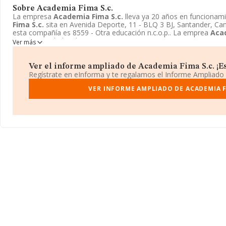
Sobre Academia Fima S.c.
La empresa
Academia Fima S.c.
lleva ya 20 años en funcionam
Fima S.c.
sita en Avenida Deporte, 11 - BLQ 3 BJ, Santander, Can
esta compañía es 8559 - Otra educación n.c.o.p.. La emprea
Acad
como Sociedad civil.
Ver más
Ver el informe ampliado de Academia Fima S.c. ¡Es
Regístrate en eInforma y te regalamos el Informe Ampliado
VER INFORME AMPLIADO DE ACADEMIA F