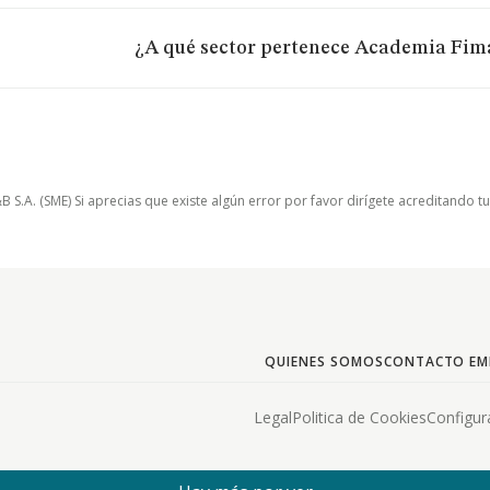
¿A qué sector pertenece Academia Fima
.A. (SME) Si aprecias que existe algún error por favor dirígete acreditando t
QUIENES SOMOS
CONTACTO EM
Legal
Politica de Cookies
Configur