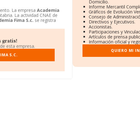
Domicilio.
Informe Mercantil Comp
iento. La empresa
Academia
Gráficos de Evolución Ve
tabria. La actividad CNAE de
Consejo de Administració
emia Fima S.c.
se registra
Directivos y Ejecutivos.
Accionistas.
Participaciones y Vincul
Artículos de prensa publ
 gratis!
Información oficial y reg
 de esta empresa.
QUIERO MI I
IMA S.C.