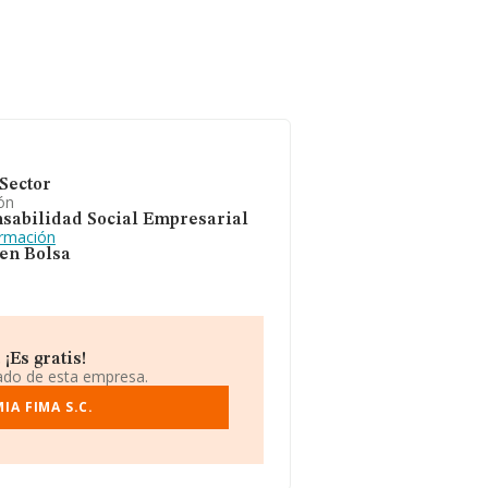
Sector
ón
sabilidad Social Empresarial
ormación
 en Bolsa
¡Es gratis!
iado de esta empresa.
A FIMA S.C.