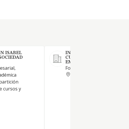
N ISABEL
INSTITUTO DE
SOCIEDAD
CUALIFICACIONES PARA E
EMPLEO SOCIEDAD LIMITA
sarial,
Formación a empleados.
CANTABRIA
cadémica
partición
e cursos y