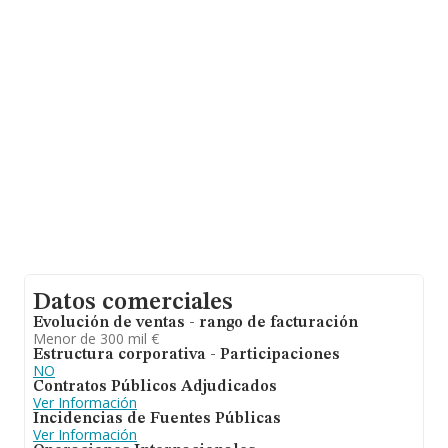
Palmas, en la base de datos de INFORMA aparecen 490
empresas, cuyas ventas en 2012 han alcanzado los 46
millones de euros. Como información adicional de
interés, los empleados de media son 3; la media de
antigüedad desde la constitución es de 14 años.
Datos comerciales
Evolución de ventas - rango de facturación
Menor de 300 mil €
Estructura corporativa - Participaciones
NO
Contratos Públicos Adjudicados
Ver Información
Incidencias de Fuentes Públicas
Ver Información