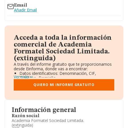
Email
Añadir Email
Acceda a toda la información
comercial de Academia
Formatel Sociedad Limitada.
(extinguida)
A través del informe gratuito que te proporcionamos
desde Einforma, donde vas a encontrar:
Datos identificativos: Denominación, CIF,
Ver más
Teléfono, Domicilio.
Informe Mercantil Completo (BORME).
QUIERO MI INFORME GRATUITO
Gráficos de Evolución Ventas y Empleados.
Consejo de Administración y Administradores.
Directivos y Ejecutivos.
Accionistas.
Participaciones y Vinculaciones en otras empresas.
Información general
Artículos de prensa publicados sobre la empresa.
Información oficial y registral complementaria.
Razón social
Academia Formatel Sociedad Limitada.
(extinguida)