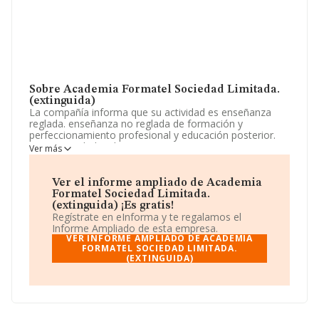
Sobre Academia Formatel Sociedad Limitada.
(extinguida)
La compañía informa que su actividad es enseñanza
reglada. enseñanza no reglada de formación y
perfeccionamiento profesional y educación posterior.
otras actividades de enseñanza. La empresa es una
Ver más
Sociedad Limitada. Su actividad CNAE es 'Otra
educación n.c.o.p.' con código 8559. No realiza actividad
de importación y/o exportación.
Ver el informe ampliado de Academia
Formatel Sociedad Limitada.
La sociedad
Academia Formatel Sociedad Limitada.
(extinguida) ¡Es gratis!
(extinguida)
, con NIF B76116722, se encuentra en
Regístrate en eInforma y te regalamos el
Calle Alcalde Manuel Amador Rodriguez núm. 4 Oficina
Informe Ampliado de esta empresa.
307, (35200), en el municipio de Telde, en Las Palmas,
VER INFORME AMPLIADO DE ACADEMIA
Islas Canarias.
FORMATEL SOCIEDAD LIMITADA.
(EXTINGUIDA)
En relación con el sector y disponiendo de los datos de
hasta 27.784 empresas, a nivel nacional la facturación
asciende a 4.215 millones de euros y la media entre
todas las compañías es de 151 mil euros de ventas en
2012. Teniendo en cuenta la información sobre Las