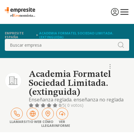
EMPRESITE
ACADEMIA FORMATEL SOCIEDAD LIMITADA.
ESPAÑA
(EXTINGUIDA)
Buscar
Academia Formatel
Sociedad Limitada.
(extinguida)
Enseñanza reglada. enseñanza no reglada
de formación y perfeccionamiento
0
/5
( 0 votos)
profesional y educación posterior. otras
actividades de enseñanza
LLAMAR
SITIO WEB
CÓMO
VER
LLEGAR
INFORME