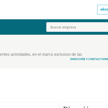
AÑA
Buscar
ientes actividades, en el marco exclusivo de las
e en toda la península. a) la organización,
DIRECCIÓN Y CONTACTO
IN
formación reglada, así como la gestión de