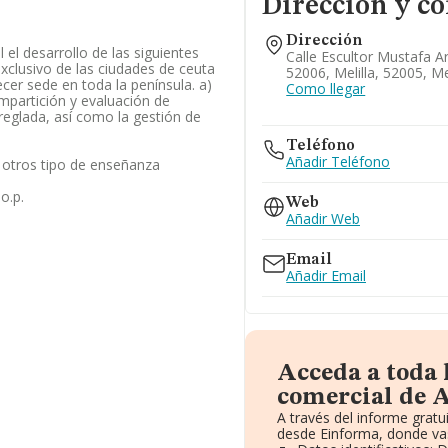
Dirección y co
Dirección
 el desarrollo de las siguientes
Calle Escultor Mustafa Ar
exclusivo de las ciudades de ceuta
52006, Melilla, 52005, Mel
ecer sede en toda la península. a)
Como llegar
impartición y evaluación de
eglada, así como la gestión de
Teléfono
Añadir Teléfono
 otros tipo de enseñanza
o.p.
Web
Añadir Web
Email
Añadir Email
Acceda a toda
comercial de A
A través del informe grat
desde Einforma, donde vas