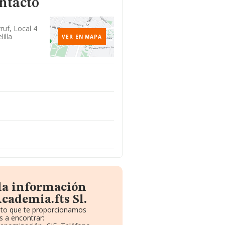
ntacto
ruf, Local 4
illa
VER EN MAPA
 la información
cademia.fts Sl.
uito que te proporcionamos
 a encontrar: