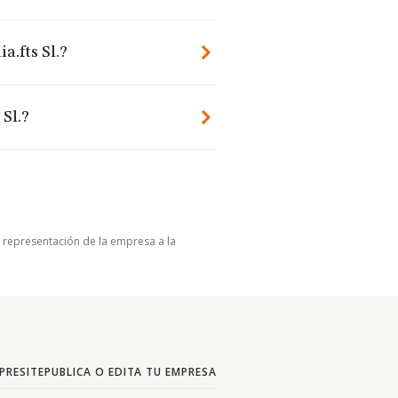
a.fts Sl.?
Sl.?
u representación de la empresa a la
PRESITE
PUBLICA O EDITA TU EMPRESA