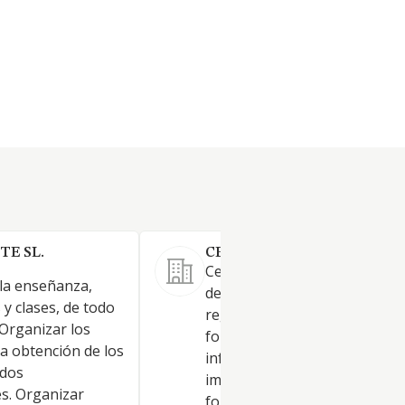
TE SL.
CENTRO CHEKRI EDUCA SL
Centro de formación e impart
 la enseñanza,
de todo tipo de enseñanzas t
y clases, de todo
regladas como no regladas, 
 Organizar los
formación profesional, idiom
a obtención de los
informática así como la
ados
impartición de cursos de
s. Organizar
formación. Su objeto social s