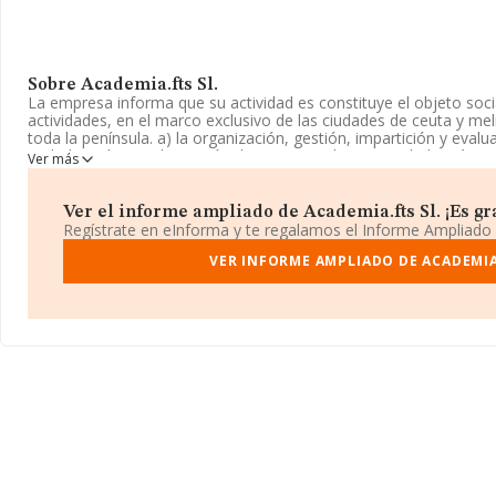
Sobre Academia.fts Sl.
La empresa informa que su actividad es constituye el objeto social
actividades, en el marco exclusivo de las ciudades de ceuta y mel
toda la península. a) la organización, gestión, impartición y ev
reglada, así como la gestión de procesos d. La sociedad está re
Ver más
Su CNAE corresponde a 8559 con código 'Otra educación n.c.o.p.'.
en mercados exteriores.
Ver el informe ampliado de Academia.fts Sl. ¡Es gra
La empresa española
Academia.Fts S.L
, CIF B26888990, se enc
Regístrate en eInforma y te regalamos el Informe Ampliado
Arruf Local 4 52006, (52005), Melilla, Ciudad Autónoma De Melilla
VER INFORME AMPLIADO DE ACADEMIA
En relación con el sector y disponiendo de los datos de hasta 27.
facturación asciende a 4.215 millones de euros y la media entre 
euros de ventas. Teniendo en cuenta la información sobre Melil
constan 43 empresas, cuyas ventas han obtenido los 2 millones d
información de interés en el ámbito sectorial, la media de antigü
14 años. Los empleados de media son 3.