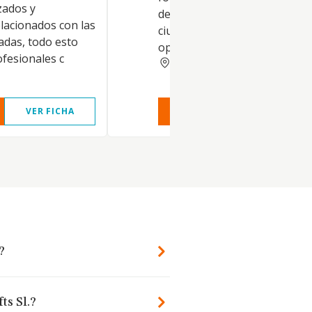
zados y
desarrollará exclusivamente e
lacionados con las
ciudades de Ceuta y Melilla,
cadas, todo esto
operando efectiva y materia
fesionales c
MELILLA
VER FICHA
VER INFORME
VER FIC
?
ts Sl.?