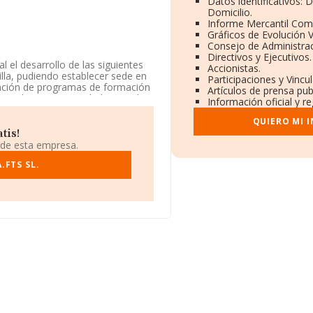
Datos identificativos:
Domicilio.
Informe Mercantil Com
Gráficos de Evolución 
Consejo de Administrac
Directivos y Ejecutivos.
 el desarrollo de las siguientes
Accionistas.
illa, pudiendo establecer sede en
Participaciones y Vinc
aluación de programas de formación
Artículos de prensa pu
gistrada como Sociedad Limitada.
Información oficial y r
 La sociedad no tiene actividad
QUIERO MI 
tis!
uentra en Calle Escultor Mustafa
 de esta empresa.
.
.FTS SL.
784 empresas, a nivel nacional la
todas las compañías es de 151 mil
la, en la base de datos INFORMA
e euros. Para aportar ulterior
edad desde la constitución es de