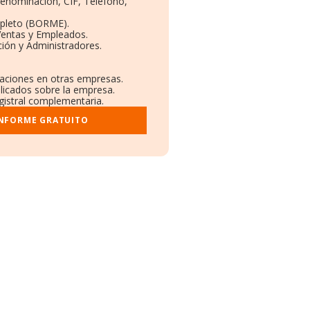
 Denominación, CIF, Teléfono,
pleto (BORME).
Ventas y Empleados.
ión y Administradores.
ulaciones en otras empresas.
blicados sobre la empresa.
egistral complementaria.
INFORME GRATUITO