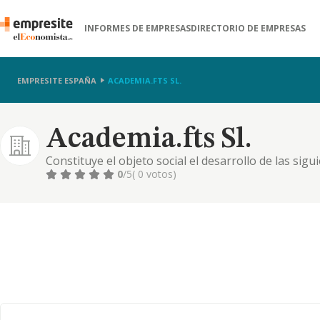
INFORMES DE EMPRESAS
DIRECTORIO DE EMPRESAS
EMPRESITE ESPAÑA
ACADEMIA.FTS SL.
Academia.fts Sl.
Constituye el objeto social el desarrollo de las sigu
ciudades de ceuta y melilla, pudiendo establecer sed
0
/5
( 0 votos)
gestión, impartición y evaluación de programas de 
procesos d