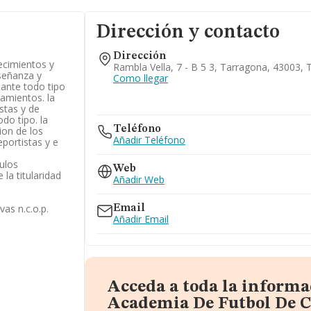
Dirección y contacto
Dirección
ecimientos y
Rambla Vella, 7 - B 5 3, Tarragona, 43003,
señanza y
Como llegar
ante todo tipo
namientos. la
stas y de
do tipo. la
Teléfono
ion de los
Añadir Teléfono
portistas y e
ulos
Web
la titularidad
Añadir Web
vas n.c.o.p.
Email
Añadir Email
Acceda a toda la informa
Academia De Futbol De C