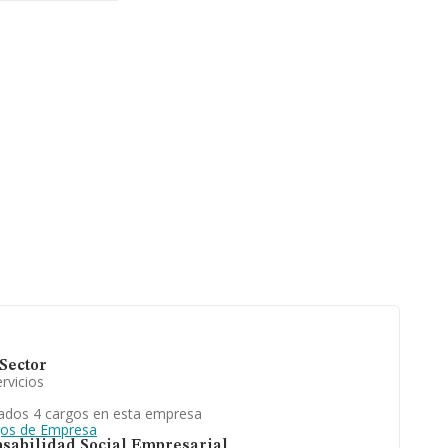
uros. Para
 antigüedad
s de las
Sector
rvicios
ados 4 cargos en esta empresa
gos de Empresa
sabilidad Social Empresarial