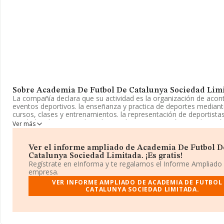
Sobre Academia De Futbol De Catalunya Sociedad Limi
La compañía declara que su actividad es la organización de acon
eventos deportivos. la enseñanza y practica de deportes mediant
cursos, clases y entrenamientos. la representación de deportista
entidades deportivas de todo tipo. la representación y explotació
Ver más
derechos de imagen de deportistas y e. La empresa está regist
Sociedad Limitada. Su CNAE corresponde a 9319 con código 'Otr
deportivas'. La empresa no tiene actividad en mercados exteriore
Ver el informe ampliado de Academia De Futbol D
Catalunya Sociedad Limitada. ¡Es gratis!
La sociedad
Academia de Futbol de Catalunya Sociedad Lim
Regístrate en eInforma y te regalamos el Informe Ampliado
B55553028, está situada en Rambla Vella núm. 7 B 5 3, (43003), 
empresa.
de Tarragona, Cataluña.
VER INFORME AMPLIADO DE ACADEMIA DE FUTBOL
CATALUNYA SOCIEDAD LIMITADA.
En base a la información de la que dispone INFORMA sobre 7.33
nivel nacional la facturación asciende a 1.037 millones de euros 
el promedio de la facturación entre todas las empresas es de 141
relación con la información de la provincia de Tarragona, en la b