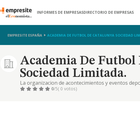
INFORMES DE EMPRESAS
DIRECTORIO DE EMPRESAS
EMPRESITE ESPAÑA
ACADEMIA DE FUTBOL DE CATALUNYA SOCIEDAD LI
Academia De Futbol 
Sociedad Limitada.
La organizacion de acontecimientos y eventos depor
mediante todo tipo de cursos, clases y entrenamien
0
/5
( 0 votos)
entidades deportivas de todo tipo. la representaci
deportistas y e