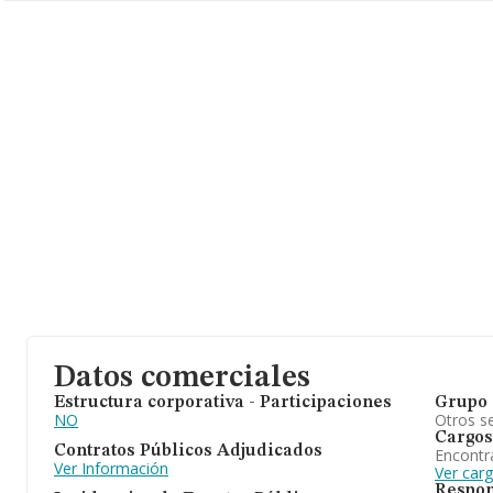
INFORMA constan 102 empresas, con ventas de 17 millones de e
aportar ulterior información de interés en el ámbito sectorial, la
alcanza los 15 años desde la constitución. La media de empleado
empresas es de 2.
Datos comerciales
Estructura corporativa - Participaciones
Grupo 
NO
Otros se
Cargos
Contratos Públicos Adjudicados
Encontr
Ver Información
Ver car
Respon