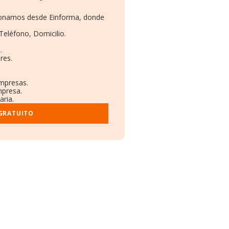
cionamos desde Einforma, donde
Teléfono, Domicilio.
.
res.
empresas.
mpresa.
aria.
 GRATUITO