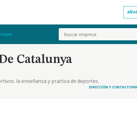
AÑA
Buscar
MITADA.
De Catalunya
tivos. la enseñanza y practica de deportes
tos. la representacion de deportistas y de
DIRECCIÓN Y CONTACTO
IN
on y explotacion de los derechos de imagen de