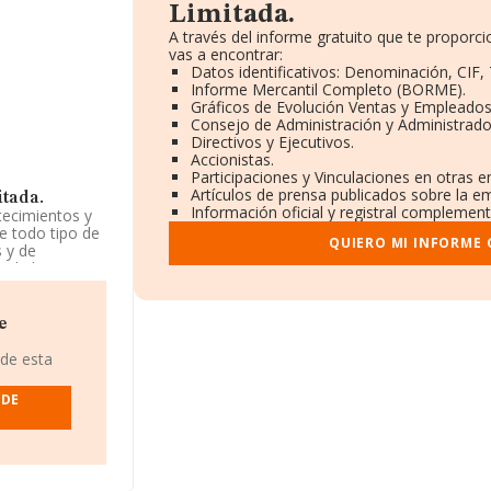
Limitada.
A través del informe gratuito que te propor
vas a encontrar:
Datos identificativos: Denominación, CIF, 
Informe Mercantil Completo (BORME).
Gráficos de Evolución Ventas y Empleados
Consejo de Administración y Administrado
Directivos y Ejecutivos.
Accionistas.
Participaciones y Vinculaciones en otras 
Artículos de prensa publicados sobre la e
tada.
Información oficial y registral complement
tecimientos y
e todo tipo de
QUIERO MI INFORME
s y de
n de los
rada como
as actividades
s.
e
itada
, NIF
 de esta
en el municipio
 DE
9 compañías, a
y se estima que
 mil euros. En
ase de datos