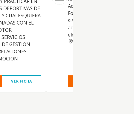
LIMITADA.
Y PRACTICAR EN
Actividades deportivas n.c.o.p.
S DEPORTIVAS DE
Fontanería, instalación de
 Y CUALESQUIERA
sistemas de calefacción y aire
NADAS CON EL
acondicionado. Instalaciones
OTOR.
eléctricas
 SERVICIOS
TARRAGONA
 DE GESTION
 RELACIONES
OMOCION
VER FICHA
VER INFORME
VER FIC