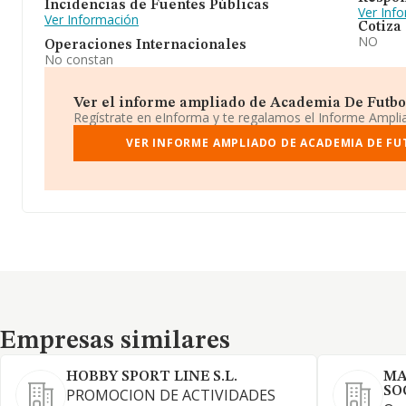
Incidencias de Fuentes Públicas
Ver Inf
Ver Información
Cotiza
NO
Operaciones Internacionales
No constan
Ver el informe ampliado de Academia De Futbol 
Regístrate en eInforma y te regalamos el Informe Ampl
VER INFORME AMPLIADO DE ACADEMIA DE FU
Empresas similares
Empresas similares
HOBBY SPORT LINE S.L.
MA
SO
PROMOCION DE ACTIVIDADES