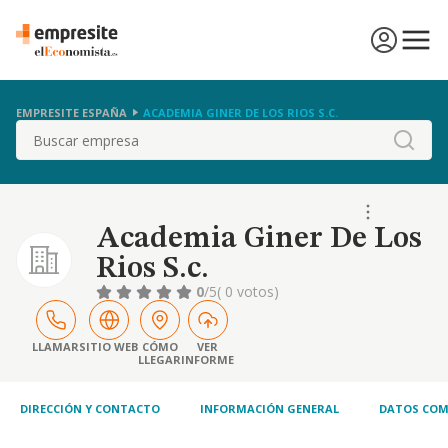
EMPRESITE ESPAÑA
ACADEMIA GINER DE LOS RIOS S.C.
Buscar
Academia Giner De Los
Rios S.c.
0
/5
( 0 votos)
LLAMAR
SITIO WEB
CÓMO
VER
LLEGAR
INFORME
DIRECCIÓN Y CONTACTO
INFORMACIÓN GENERAL
DATOS COM