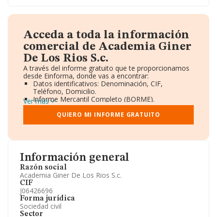
Acceda a toda la información
comercial de Academia Giner
De Los Rios S.c.
A través del informe gratuito que te proporcionamos
desde Einforma, donde vas a encontrar:
Datos identificativos: Denominación, CIF,
Teléfono, Domicilio.
Informe Mercantil Completo (BORME).
Ver más
Gráficos de Evolución Ventas y Empleados.
Consejo de Administración y Administradores.
QUIERO MI INFORME GRATUITO
Directivos y Ejecutivos.
Accionistas.
Participaciones y Vinculaciones en otras empresas.
Artículos de prensa publicados sobre la empresa.
Información oficial y registral complementaria.
Información general
Razón social
Academia Giner De Los Rios S.c.
CIF
J06426696
Forma jurídica
Sociedad civil
Sector