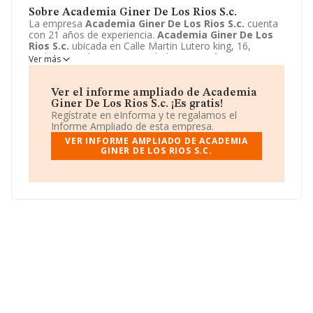
Sobre Academia Giner De Los Rios S.c.
La empresa
Academia Giner De Los Rios S.c.
cuenta
con 21 años de experiencia.
Academia Giner De Los
Rios S.c.
ubicada en Calle Martin Lutero king, 16,
Badajoz, Badajoz. Su actividad CNAE se fine como 8559
Ver más
- Otra educación n.c.o.p.. El modelo de sociedad de
Academia Giner De Los Rios S.c.
es Sociedad civil.
Ver el informe ampliado de Academia
Giner De Los Rios S.c. ¡Es gratis!
Regístrate en eInforma y te regalamos el
Informe Ampliado de esta empresa.
VER INFORME AMPLIADO DE ACADEMIA
GINER DE LOS RIOS S.C.