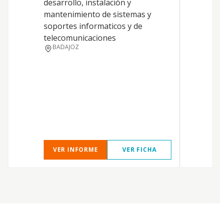
desarrollo, instalación y
c
mantenimiento de sistemas y
e
soportes informaticos y de
c
telecomunicaciones
p
BADAJOZ
d
p
p
p
a
e
VER INFORME
VER FICHA