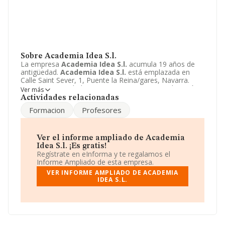
Sobre Academia Idea S.l.
La empresa
Academia Idea S.l.
acumula 19 años de
antigüedad.
Academia Idea S.l.
está emplazada en
Calle Saint Sever, 1, Puente la Reina/gares, Navarra.
Centra su actividad CNAE como 8559 - Otra educación
Ver más
n.c.o.p.. La empresa
Academia Idea S.l.
es Sociedad
Actividades relacionadas
limitada.
Formacion
Profesores
Ver el informe ampliado de Academia
Idea S.l. ¡Es gratis!
Regístrate en eInforma y te regalamos el
Informe Ampliado de esta empresa.
VER INFORME AMPLIADO DE ACADEMIA
IDEA S.L.