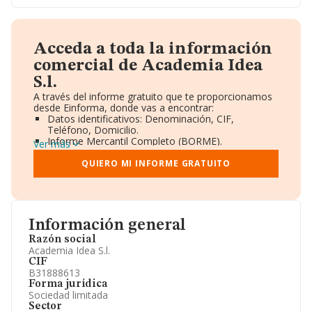
Acceda a toda la información
comercial de Academia Idea
S.l.
A través del informe gratuito que te proporcionamos
desde Einforma, donde vas a encontrar:
Datos identificativos: Denominación, CIF,
Teléfono, Domicilio.
Informe Mercantil Completo (BORME).
Ver más
Gráficos de Evolución Ventas y Empleados.
Consejo de Administración y Administradores.
QUIERO MI INFORME GRATUITO
Directivos y Ejecutivos.
Accionistas.
Participaciones y Vinculaciones en otras empresas.
Artículos de prensa publicados sobre la empresa.
Información oficial y registral complementaria.
Información general
Razón social
Academia Idea S.l.
CIF
B31888613
Forma jurídica
Sociedad limitada
Sector