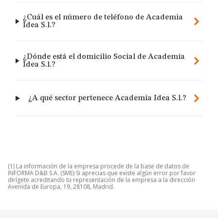
¿Cuál es el número de teléfono de Academia
Idea S.l.?
¿Dónde está el domicilio Social de Academia
Idea S.l.?
¿A qué sector pertenece Academia Idea S.l.?
(1) La información de la empresa procede de la base de datos de
INFORMA D&B S.A. (SME) Si aprecias que existe algún error por favor
dirígete acreditando tu representación de la empresa a la dirección
Avenida de Europa, 19, 28108, Madrid.