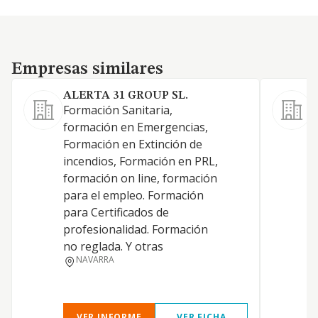
Empresas similares
Empresas similares
ALERTA 31 GROUP SL.
Formación Sanitaria,
L
formación en Emergencias,
t
Formación en Extinción de
p
incendios, Formación en PRL,
i
formación on line, formación
r
para el empleo. Formación
t
para Certificados de
profesionalidad. Formación
no reglada. Y otras
NAVARRA
VER INFORME
VER FICHA