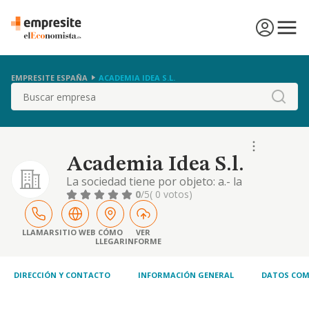
EMPRESITE ESPAÑA
ACADEMIA IDEA S.L.
Buscar
Academia Idea S.l.
La sociedad tiene por objeto: a.- la
ensenanza, en regimen de academia privada,
0
/5
( 0 votos)
de todo tipo de materias, por medio de
clases impartidas por profesores
especializados en cada area, a las personas
LLAMAR
SITIO WEB
CÓMO
VER
LLEGAR
INFORME
que como alumnos acudan
DIRECCIÓN Y CONTACTO
INFORMACIÓN GENERAL
DATOS COM