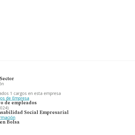
 compañías, la facturación en
a media de facturación de
ontrándose la facturación de
de la provincia (hablamos de
on ventas en 2024 de hasta
 antigüedad alcanza los 19
tá enfocada en imparticion
ientes que podra contratar al
sional y oposiciones. Se ha
 Se ha posicionado más abajo
torio) frente al 2023.
Sector
ón
ados 1 cargos en esta empresa
gos de Empresa
o de empleados
2024)
sabilidad Social Empresarial
ormación
 en Bolsa