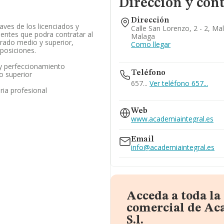
Dirección y con
Dirección
raves de los licenciados y
Calle San Lorenzo, 2 - 2, Ma
entes que podra contratar al
Malaga
rado medio y superior,
Como llegar
posiciones.
y perfeccionamiento
Teléfono
o superior
657...
Ver teléfono 657...
ia profesional
952215476
Web
627...
www.academiaintegral.es
Ver teléfono 627...
952224181
Email
info@academiaintegral.es
Acceda a toda l
comercial de Ac
S.l.