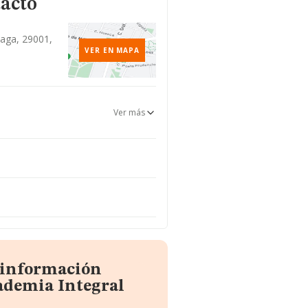
tacto
laga, 29001,
VER EN MAPA
Ver más
a información
ademia Integral