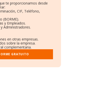
o que te proporcionamos desde
rar:
ominación, CIF, Teléfono,
to (BORME).
tas y Empleados.
 y Administradores.
iones en otras empresas.
ados sobre la empresa.
tral complementaria.
NFORME GRATUITO