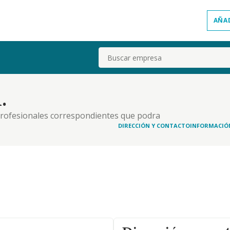
AÑA
Buscar
.
y profesionales correspondientes que podra
superior, formacion profesional y oposiciones.
DIRECCIÓN Y CONTACTO
INFORMACIÓ