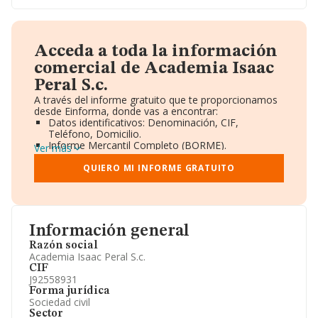
Acceda a toda la información
comercial de Academia Isaac
Peral S.c.
A través del informe gratuito que te proporcionamos
desde Einforma, donde vas a encontrar:
Datos identificativos: Denominación, CIF,
Teléfono, Domicilio.
Informe Mercantil Completo (BORME).
Ver más
Gráficos de Evolución Ventas y Empleados.
Consejo de Administración y Administradores.
QUIERO MI INFORME GRATUITO
Directivos y Ejecutivos.
Accionistas.
Participaciones y Vinculaciones en otras empresas.
Artículos de prensa publicados sobre la empresa.
Información oficial y registral complementaria.
Información general
Razón social
Academia Isaac Peral S.c.
CIF
J92558931
Forma jurídica
Sociedad civil
Sector