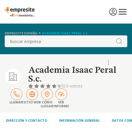
EMPRESITE ESPAÑA
ACADEMIA ISAAC PERAL S.C.
Buscar
Academia Isaac Peral
S.c.
0
/5
( 0 votos)
LLAMAR
SITIO WEB
CÓMO
VER
LLEGAR
INFORME
DIRECCIÓN Y CONTACTO
INFORMACIÓN GENERAL
DATOS COM