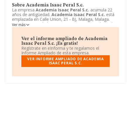
Sobre Academia Isaac Peral S.c.
La empresa
Academia Isaac Peral S.c.
acumula 22
años de antigüedad.
Academia Isaac Peral S.c.
está
emplazada en Calle Union, 21 - BJ, Malaga, Malaga.
Centra su actividad CNAE como 8559 - Otra educación
Ver más
n.c.o.p.. La empresa
Academia Isaac Peral S.c.
es
Sociedad civil.
Ver el informe ampliado de Academia
Isaac Peral S.c. ¡Es gratis!
Regístrate en eInforma y te regalamos el
Informe Ampliado de esta empresa.
VER INFORME AMPLIADO DE ACADEMIA
ISAAC PERAL S.C.