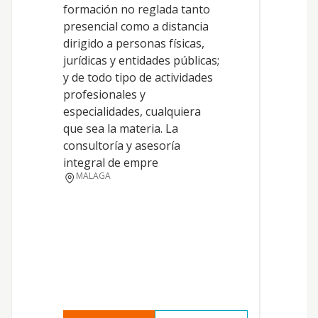
formación no reglada tanto
f
presencial como a distancia
i
dirigido a personas físicas,
c
jurídicas y entidades públicas;
e
y de todo tipo de actividades
T
profesionales y
d
especialidades, cualquiera
d
que sea la materia. La
a
consultoría y asesoría
integral de empre
MALAGA