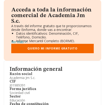
Acceda a toda la información
comercial de Academia Jm
S.c.
A través del informe gratuito que te proporcionamos
desde Einforma, donde vas a encontrar:
Datos identificativos: Denominación, CIF,
Teléfono, Domicilio.
Informe Mercantil Completo (BORME).
Ver más
Gráficos de Evolución Ventas y Empleados.
Consejo de Administración y Administradores.
QUIERO MI INFORME GRATUITO
Directivos y Ejecutivos.
Accionistas.
Participaciones y Vinculaciones en otras empresas.
Artículos de prensa publicados sobre la empresa.
Información oficial y registral complementaria.
Información general
Razón social
Academia Jm S.c.
CIF
J01989391
Forma jurídica
Sociedad civil
Sector
Educación
Fecha de constitución