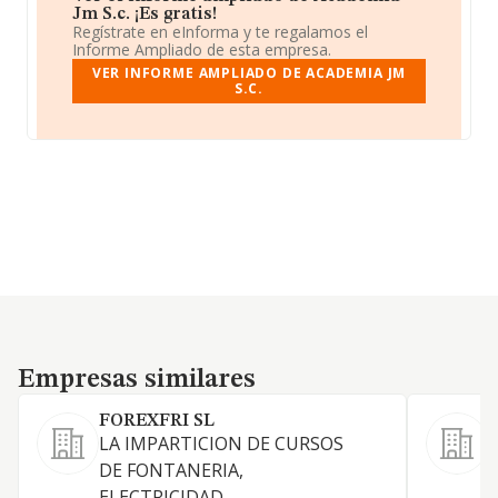
Jm S.c. ¡Es gratis!
Regístrate en eInforma y te regalamos el
Informe Ampliado de esta empresa.
VER INFORME AMPLIADO DE ACADEMIA JM
S.C.
Empresas similares
Empresas similares
FOREXFRI SL
LA IMPARTICION DE CURSOS
L
DE FONTANERIA,
f
ELECTRICIDAD,
p