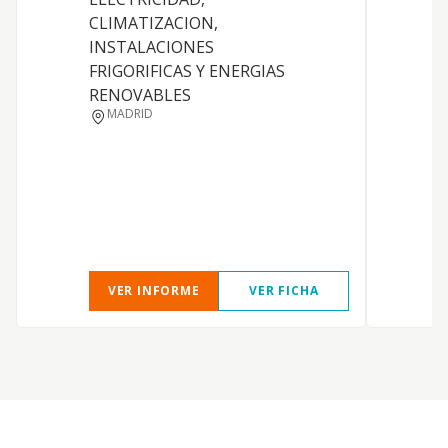
CLIMATIZACION,
p
INSTALACIONES
s
FRIGORIFICAS Y ENERGIAS
e
RENOVABLES
i
MADRID
g
C
m
p
a
a
VER INFORME
VER FICHA