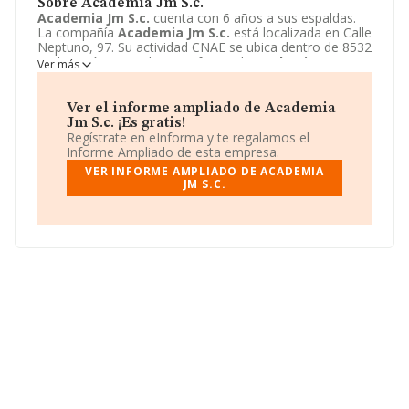
Sobre Academia Jm S.c.
Academia Jm S.c.
cuenta con 6 años a sus espaldas.
La compañía
Academia Jm S.c.
está localizada en Calle
Neptuno, 97. Su actividad CNAE se ubica dentro de 8532
- Educación secundaria profesional.
Academia Jm S.c.
Ver más
tiene un modelo de sociedad Sociedad civil.
Ver el informe ampliado de Academia
Jm S.c. ¡Es gratis!
Regístrate en eInforma y te regalamos el
Informe Ampliado de esta empresa.
VER INFORME AMPLIADO DE ACADEMIA
JM S.C.