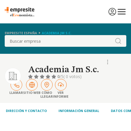
EMPRESITE ESPAÑA
ACADEMIA JM S.C.
Buscar
Academia Jm S.c.
0
/5
( 0 votos)
LLAMAR
SITIO WEB
CÓMO
VER
LLEGAR
INFORME
DIRECCIÓN Y CONTACTO
INFORMACIÓN GENERAL
DATOS COM