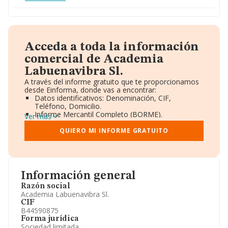
Acceda a toda la información
comercial de Academia
Labuenavibra Sl.
A través del informe gratuito que te proporcionamos
desde Einforma, donde vas a encontrar:
Datos identificativos: Denominación, CIF,
Teléfono, Domicilio.
Informe Mercantil Completo (BORME).
Ver más
Gráficos de Evolución Ventas y Empleados.
Consejo de Administración y Administradores.
QUIERO MI INFORME GRATUITO
Directivos y Ejecutivos.
Accionistas.
Participaciones y Vinculaciones en otras empresas.
Artículos de prensa publicados sobre la empresa.
Información oficial y registral complementaria.
Información general
Razón social
Academia Labuenavibra Sl.
CIF
B44590875
Forma jurídica
Sociedad limitada