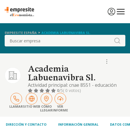
EMPRESITE ESPAÑA
ACADEMIA LABUENAVIBRA SL.
Buscar
Academia
Labuenavibra Sl.
Actividad principal: cnae 8551 - educación
deportiva y recreativa. otras actividades:
0
/5
( 0 votos)
academia de baile, organización de eventos
LLAMAR
SITIO WEB
CÓMO
VER
LLEGAR
INFORME
DIRECCIÓN Y CONTACTO
INFORMACIÓN GENERAL
DATOS COM