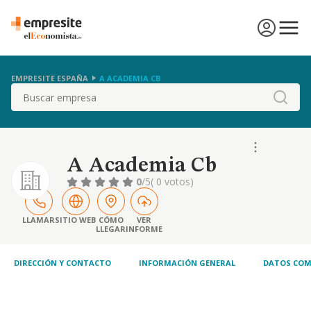
EMPRESITE ESPAÑA
A ACADEMIA CB
Buscar
A Academia Cb
0
/5
( 0 votos)
LLAMAR
SITIO WEB
CÓMO
VER
LLEGAR
INFORME
DIRECCIÓN Y CONTACTO
INFORMACIÓN GENERAL
DATOS COM