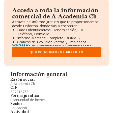
Acceda a toda la información
comercial de A Academia Cb
A través del informe gratuito que te proporcionamos
desde Einforma, donde vas a encontrar:
Datos identificativos: Denominación, CIF,
Teléfono, Domicilio.
Informe Mercantil Completo (BORME).
Gráficos de Evolución Ventas y Empleados.
Ver más
Consejo de Administración y Administradores.
Directivos y Ejecutivos.
QUIERO MI INFORME GRATUITO
Accionistas.
Participaciones y Vinculaciones en otras empresas.
Artículos de prensa publicados sobre la empresa.
Información oficial y registral complementaria.
Información general
Razón social
A Academia Cb
CIF
E27213768
Forma jurídica
Comunidad de bienes
Sector
Educación
Actividad