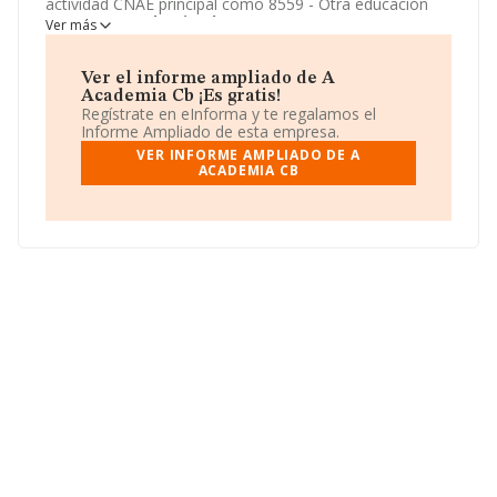
actividad CNAE principal como 8559 - Otra educación
n.c.o.p..
A Academia Cb
aparece inscrita como
Ver más
Comunidad de bienes.
Ver el informe ampliado de A
Academia Cb ¡Es gratis!
Regístrate en eInforma y te regalamos el
Informe Ampliado de esta empresa.
VER INFORME AMPLIADO DE A
ACADEMIA CB