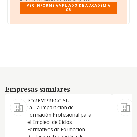
VER INFORME AMPLIADO DE A ACADEMIA
CB
Empresas similares
Empresas similares
FOREMPREGO SL.
: a. La impartición de
L
Formación Profesional para
c
el Empleo, de Ciclos
f
Formativos de Formación
r
Profesional específica de
a