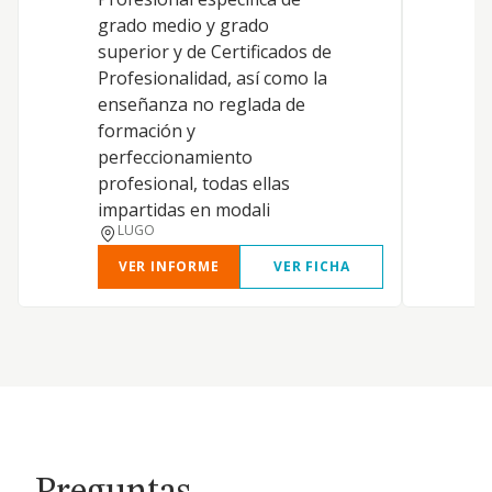
grado medio y grado
a
superior y de Certificados de
e
Profesionalidad, así como la
a
enseñanza no reglada de
c
formación y
s
perfeccionamiento
g
profesional, todas ellas
a
impartidas en modali
LUGO
VER INFORME
VER FICHA