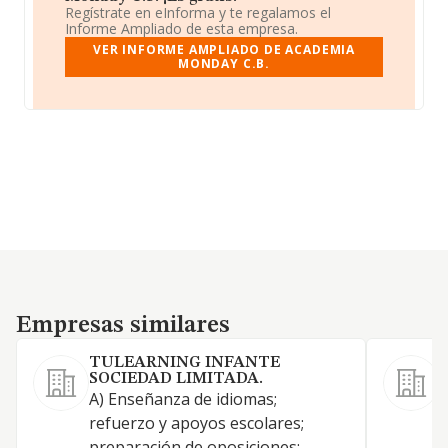
Regístrate en eInforma y te regalamos el
Informe Ampliado de esta empresa.
VER INFORME AMPLIADO DE ACADEMIA
MONDAY C.B.
Empresas similares
Empresas similares
TULEARNING INFANTE
SOCIEDAD LIMITADA.
A) Enseñanza de idiomas;
I
refuerzo y apoyos escolares;
f
preparación de oposiciones;
e