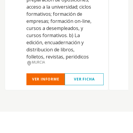
acceso a la universidad; ciclos
a
formativos; formación de
a
empresas; formación on-line,
i
cursos a desempleados, y
c
cursos formativos. b) La
s
edición, encuadernación y
distribucion de libros,
folletos, revistas, periódicos
MURCIA
VER INFORME
VER FICHA