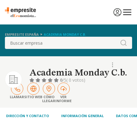
EMPRESITE ESPAÑA
ACADEMIA MONDAY C.B.
Buscar
Academia Monday C.b.
0
/5
( 0 votos)
LLAMAR
SITIO WEB
CÓMO
VER
LLEGAR
INFORME
DIRECCIÓN Y CONTACTO
INFORMACIÓN GENERAL
DATOS COM