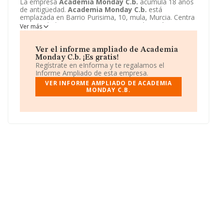
La empresa
Academia Monday C.b.
acumula 18 años
de antigüedad.
Academia Monday C.b.
está
emplazada en Barrio Purisima, 10, mula, Murcia. Centra
su actividad CNAE como 8559 - Otra educación n.c.o.p..
Ver más
La empresa
Academia Monday C.b.
es Comunidad de
bienes.
Ver el informe ampliado de Academia
Monday C.b. ¡Es gratis!
Regístrate en eInforma y te regalamos el
Informe Ampliado de esta empresa.
VER INFORME AMPLIADO DE ACADEMIA
MONDAY C.B.