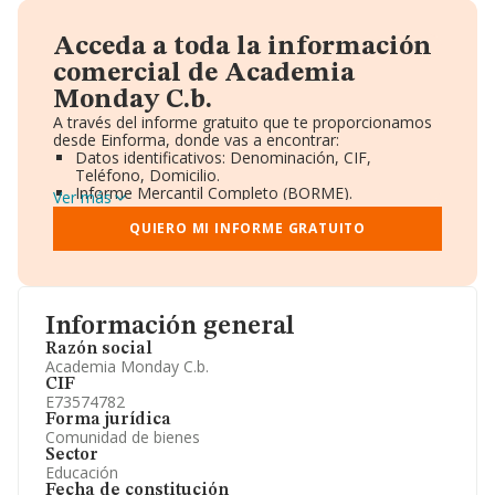
Acceda a toda la información
comercial de Academia
Monday C.b.
A través del informe gratuito que te proporcionamos
desde Einforma, donde vas a encontrar:
Datos identificativos: Denominación, CIF,
Teléfono, Domicilio.
Informe Mercantil Completo (BORME).
Ver más
Gráficos de Evolución Ventas y Empleados.
Consejo de Administración y Administradores.
QUIERO MI INFORME GRATUITO
Directivos y Ejecutivos.
Accionistas.
Participaciones y Vinculaciones en otras empresas.
Artículos de prensa publicados sobre la empresa.
Información oficial y registral complementaria.
Información general
Razón social
Academia Monday C.b.
CIF
E73574782
Forma jurídica
Comunidad de bienes
Sector
Educación
Fecha de constitución