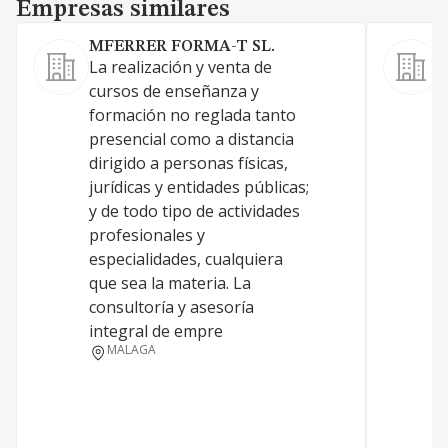
Empresas similares
Empresas similares
MFERRER FORMA-T SL.
La realización y venta de
l
cursos de enseñanza y
c
formación no reglada tanto
f
presencial como a distancia
i
dirigido a personas físicas,
c
jurídicas y entidades públicas;
e
y de todo tipo de actividades
T
profesionales y
d
especialidades, cualquiera
d
que sea la materia. La
a
consultoría y asesoría
integral de empre
MALAGA