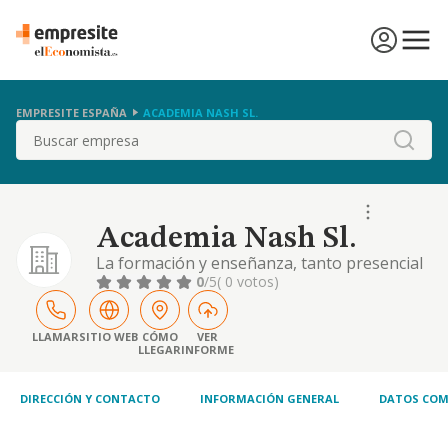
EMPRESITE ESPAÑA
ACADEMIA NASH SL.
Buscar
Academia Nash Sl.
La formación y enseñanza, tanto presencial
como a distancia, dirigido a personas físicas
0
/5
( 0 votos)
que cursen estudios en el ámbito
universitario
LLAMAR
SITIO WEB
CÓMO
VER
LLEGAR
INFORME
DIRECCIÓN Y CONTACTO
INFORMACIÓN GENERAL
DATOS COM