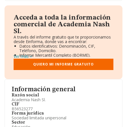
Acceda a toda la información
comercial de Academia Nash
Sl.
A través del informe gratuito que te proporcionamos
desde Einforma, donde vas a encontrar:
Datos identificativos: Denominación, CIF,
Teléfono, Domicilio.
Informe Mercantil Completo (BORME).
Ver más
Gráficos de Evolución Ventas y Empleados.
Consejo de Administración y Administradores.
QUIERO MI INFORME GRATUITO
Directivos y Ejecutivos.
Accionistas.
Participaciones y Vinculaciones en otras empresas.
Artículos de prensa publicados sobre la empresa.
Información oficial y registral complementaria.
Información general
Razón social
Academia Nash Sl.
CIF
B56523277
Forma jurídica
Sociedad limitada unipersonal
Sector
Educación