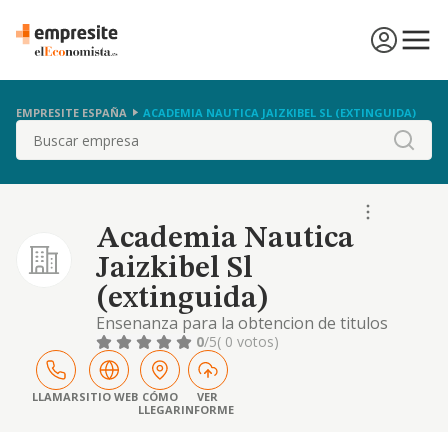
EMPRESITE ESPAÑA
ACADEMIA NAUTICA JAIZKIBEL SL (EXTINGUIDA)
Buscar
Academia Nautica
Jaizkibel Sl
(extinguida)
Ensenanza para la obtencion de titulos
deportivos necesarios para la navegacion.
0
/5
( 0 votos)
LLAMAR
SITIO WEB
CÓMO
VER
LLEGAR
INFORME