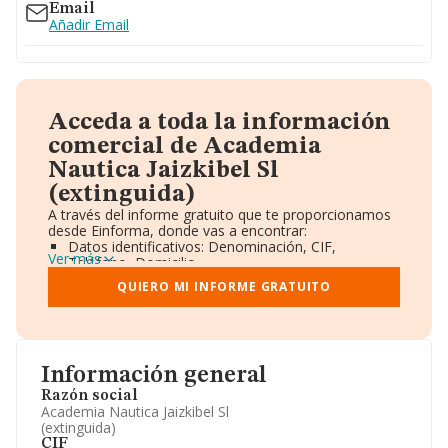
Email
Añadir Email
Acceda a toda la información
comercial de Academia
Nautica Jaizkibel Sl
(extinguida)
A través del informe gratuito que te proporcionamos
desde Einforma, donde vas a encontrar:
Datos identificativos: Denominación, CIF,
Ver más
Teléfono, Domicilio.
Informe Mercantil Completo (BORME).
QUIERO MI INFORME GRATUITO
Gráficos de Evolución Ventas y Empleados.
Consejo de Administración y Administradores.
Directivos y Ejecutivos.
Accionistas.
Participaciones y Vinculaciones en otras empresas.
Información general
Artículos de prensa publicados sobre la empresa.
Información oficial y registral complementaria.
Razón social
Academia Nautica Jaizkibel Sl
(extinguida)
CIF