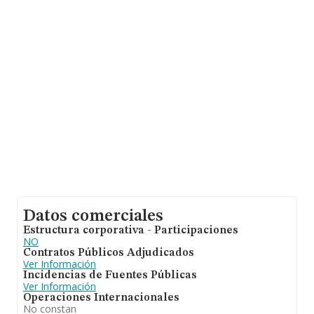
de euros. Por último, con el fin de ampliar la
información relativa al ámbito de la empresa, la media
de empleados de las empresas es de 2. La media de
antigüedad desde la constitución es de 20 años.
Datos comerciales
Estructura corporativa - Participaciones
NO
Contratos Públicos Adjudicados
Ver Información
Incidencias de Fuentes Públicas
Ver Información
Operaciones Internacionales
No constan