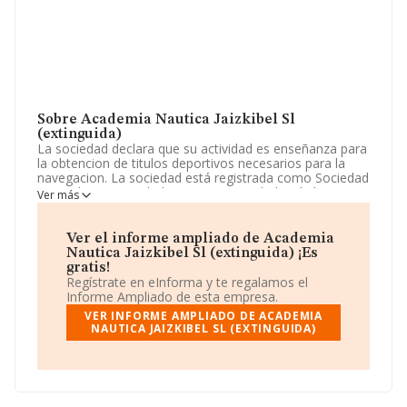
Sobre Academia Nautica Jaizkibel Sl
(extinguida)
La sociedad declara que su actividad es enseñanza para
la obtencion de titulos deportivos necesarios para la
navegacion. La sociedad está registrada como Sociedad
Limitada. Su actividad CNAE es 'Actividades de las
Ver más
escuelas de conducción y pilotaje' con código 8553. La
sociedad no tiene actividad en mercados exteriores.
Ver el informe ampliado de Academia
La sociedad española
Academia Nautica Jaizkibel
Nautica Jaizkibel Sl (extinguida) ¡Es
S.L (extinguida)
, NIF B20967048, Elgoibar, provincia
gratis!
de Guipúzcoa, País Vasco.
Regístrate en eInforma y te regalamos el
Informe Ampliado de esta empresa.
En relación con el sector y disponiendo de los datos de
VER INFORME AMPLIADO DE ACADEMIA
hasta 4.719 empresas, la facturación en el ámbito
NAUTICA JAIZKIBEL SL (EXTINGUIDA)
nacional alcanza los 564 millones de euros y la media
entre todas las compañías es de 119 mil euros de
ventas. En cuanto a la información relativa a la provincia
de Guipúzcoa, en la base de datos de INFORMA
aparecen 49 empresas, con ventas de hasta 4 millones