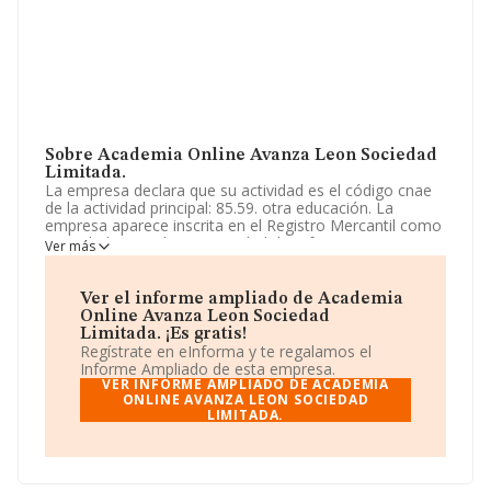
Sobre Academia Online Avanza Leon Sociedad
Limitada.
La empresa declara que su actividad es el código cnae
de la actividad principal: 85.59. otra educación. La
empresa aparece inscrita en el Registro Mercantil como
Sociedad Limitada. La actividad de referencia CNAE
Ver más
corresponde a 'Otra educación n.c.o.p.', cuyo Código es
8559. La sociedad no tiene actividad en mercados
exteriores.
Ver el informe ampliado de Academia
Online Avanza Leon Sociedad
La sociedad española
Academia Online Avanza Leon
Limitada. ¡Es gratis!
Sociedad Limitada
, NIF B72550965, tiene domicilio
Regístrate en eInforma y te regalamos el
fiscal en Calle Santiago Apostol núm. 6 2 A, (24191), San
Informe Ampliado de esta empresa.
Andres Del Rabanedo, en León, Castilla-león.
VER INFORME AMPLIADO DE ACADEMIA
ONLINE AVANZA LEON SOCIEDAD
LIMITADA.
En base a la información de la que dispone INFORMA
sobre 27.784 compañías, en el ámbito nacional la
facturación alcanza la cifra de 4.215 millones de euros y
se calcula un promedio de facturación de 151 mil euros
entre todas las compañías. Respecto a la información