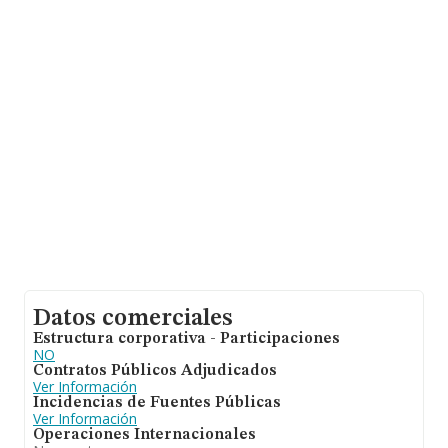
de la provincia (hablamos de León), en la base de datos
INFORMA constan 167 empresas, cuyas ventas han
obtenido los 15 millones de euros. Con el fin de ampliar
la información relativa a las compañías, la antigüedad
desde la constitución es de 14 años. La media de
empleados es de 3.
Datos comerciales
Estructura corporativa - Participaciones
NO
Contratos Públicos Adjudicados
Ver Información
Incidencias de Fuentes Públicas
Ver Información
Operaciones Internacionales