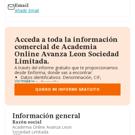
Email
Añadir Email
Acceda a toda la información
comercial de Academia
Online Avanza Leon Sociedad
Limitada.
A través del informe gratuito que te proporcionamos
desde Einforma, donde vas a encontrar:
Datos identificativos: Denominación, CIF,
Ver más
Teléfono, Domicilio.
Informe Mercantil Completo (BORME).
QUIERO MI INFORME GRATUITO
Gráficos de Evolución Ventas y Empleados.
Consejo de Administración y Administradores.
Directivos y Ejecutivos.
Accionistas.
Participaciones y Vinculaciones en otras empresas.
Información general
Artículos de prensa publicados sobre la empresa.
Información oficial y registral complementaria.
Razón social
Academia Online Avanza Leon
Sociedad Limitada.