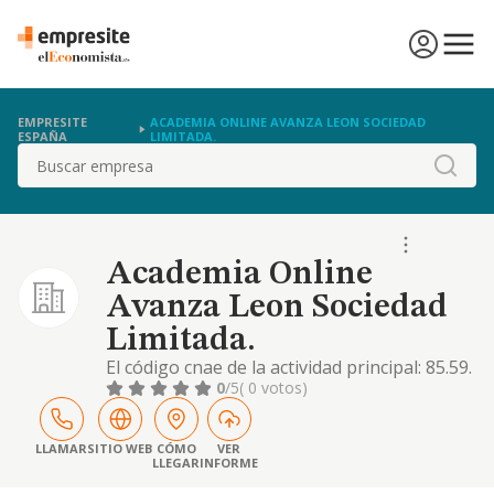
EMPRESITE
ACADEMIA ONLINE AVANZA LEON SOCIEDAD
ESPAÑA
LIMITADA.
Buscar
Academia Online
Avanza Leon Sociedad
Limitada.
El código cnae de la actividad principal: 85.59.
otra educación
0
/5
( 0 votos)
LLAMAR
SITIO WEB
CÓMO
VER
LLEGAR
INFORME