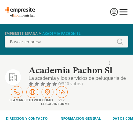
EMPRESITE ESPAÑA
ACADEMIA PACHON SL
Buscar
Academia Pachon Sl
La academia y los servicios de peluqueria de
senoras y caballeros los servicios de estetica
0
/5
( 0 votos)
de senoras y caballeros la comercializacion
de productos y accesorios capilares y
cosmeticos de todo tipo.
LLAMAR
SITIO WEB
CÓMO
VER
LLEGAR
INFORME
DIRECCIÓN Y CONTACTO
INFORMACIÓN GENERAL
DATOS COM