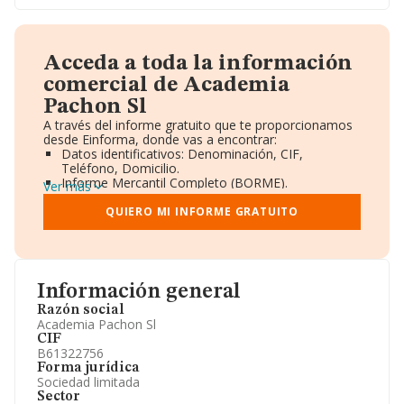
Acceda a toda la información
comercial de Academia
Pachon Sl
A través del informe gratuito que te proporcionamos
desde Einforma, donde vas a encontrar:
Datos identificativos: Denominación, CIF,
Teléfono, Domicilio.
Informe Mercantil Completo (BORME).
Ver más
Gráficos de Evolución Ventas y Empleados.
Consejo de Administración y Administradores.
QUIERO MI INFORME GRATUITO
Directivos y Ejecutivos.
Accionistas.
Participaciones y Vinculaciones en otras empresas.
Artículos de prensa publicados sobre la empresa.
Información oficial y registral complementaria.
Información general
Razón social
Academia Pachon Sl
CIF
B61322756
Forma jurídica
Sociedad limitada
Sector