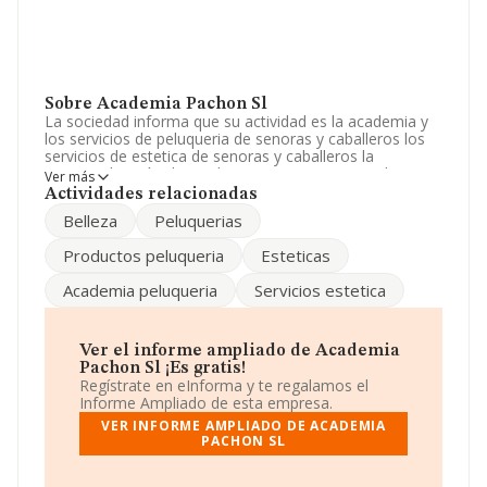
Sobre Academia Pachon Sl
La sociedad informa que su actividad es la academia y
los servicios de peluqueria de senoras y caballeros los
servicios de estetica de senoras y caballeros la
comercialización de productos y accesorios capilares y
Ver más
cosméticos de todo tipo. La sociedad está inscrita en el
Actividades relacionadas
Registro Mercantil como Sociedad Limitada. Su CNAE
Belleza
Peluquerias
corresponde a 9621 con código '%cnae%'. No realiza
actividad de importación y/o exportación.
Productos peluqueria
Esteticas
Es posible ponerse en contacto con la empresa a través
Academia peluqueria
Servicios estetica
del teléfono 935604281.
La compañía
Academia Pachon S.L
, CIF B61322756,
está situada en Calle Lluis Companys núm. 5, (08130),
Ver el informe ampliado de Academia
Santa Perpetua De Mogoda, en Barcelona, Cataluña.
Pachon Sl ¡Es gratis!
Regístrate en eInforma y te regalamos el
Con los datos a disposición de INFORMA sobre 27.497
Informe Ampliado de esta empresa.
empresas pertenecientes al sector, en el ámbito
VER INFORME AMPLIADO DE ACADEMIA
nacional la facturación alcanza la cifra de 868 millones
PACHON SL
de euros y la media de facturación de ventas entre
todas las compañías alcanza los 31 mil euros. Con el fin
de ampliar la información relativa a las compañías, la