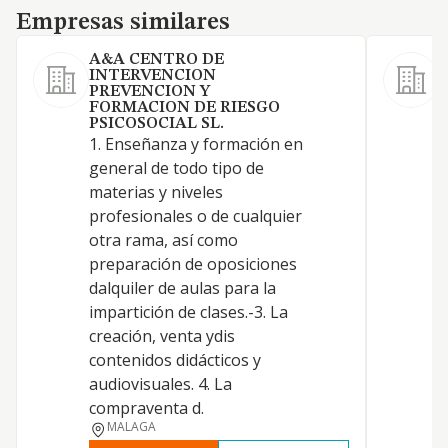
Empresas similares
Empresas similares
A&A CENTRO DE
INTERVENCION
PREVENCION Y
FORMACION DE RIESGO
PSICOSOCIAL SL.
1. Enseñanza y formación en
general de todo tipo de
Y
materias y niveles
profesionales o de cualquier
C
otra rama, así como
preparación de oposiciones
dalquiler de aulas para la
impartición de clases.-3. La
creación, venta ydis
contenidos didácticos y
audiovisuales. 4. La
compraventa d.
MALAGA