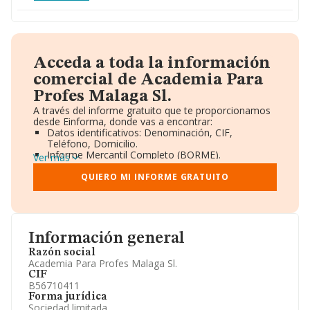
Acceda a toda la información
comercial de Academia Para
Profes Malaga Sl.
A través del informe gratuito que te proporcionamos
desde Einforma, donde vas a encontrar:
Datos identificativos: Denominación, CIF,
Teléfono, Domicilio.
Informe Mercantil Completo (BORME).
Ver más
Gráficos de Evolución Ventas y Empleados.
Consejo de Administración y Administradores.
QUIERO MI INFORME GRATUITO
Directivos y Ejecutivos.
Accionistas.
Participaciones y Vinculaciones en otras empresas.
Artículos de prensa publicados sobre la empresa.
Información oficial y registral complementaria.
Información general
Razón social
Academia Para Profes Malaga Sl.
CIF
B56710411
Forma jurídica
Sociedad limitada