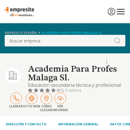
EMPRESITE ESPAÑA
ACADEMIA PARA PROFES MALAGA SL.
Buscar
Academia Para Profes
Malaga Sl.
Educación secundaria técnica y profesional
0
/5
( 0 votos)
LLAMAR
SITIO WEB
CÓMO
VER
LLEGAR
INFORME
DIRECCIÓN Y CONTACTO
INFORMACIÓN GENERAL
DATOS COM