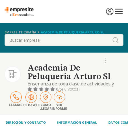
EMPRESITE ESPAÑA
ACADEMIA DE PELUQUERIA ARTURO SL
Buscar
Academia De
Peluqueria Arturo Sl
Ensenanza de toda clase de actividades y
trabajos del ramo de peluqueria.
0
/5
( 0 votos)
LLAMAR
SITIO WEB
CÓMO
VER
LLEGAR
INFORME
DIRECCIÓN Y CONTACTO
INFORMACIÓN GENERAL
DATOS COM