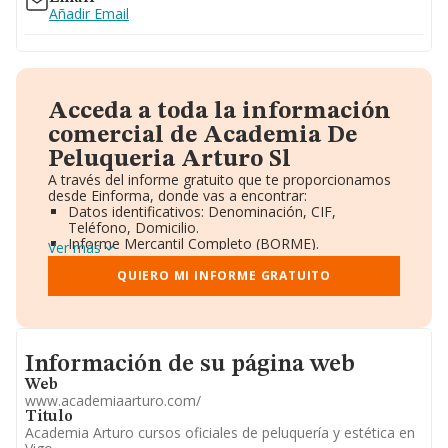
Añadir Email
Acceda a toda la información
comercial de Academia De
Peluqueria Arturo Sl
A través del informe gratuito que te proporcionamos
desde Einforma, donde vas a encontrar:
Datos identificativos: Denominación, CIF,
Teléfono, Domicilio.
Informe Mercantil Completo (BORME).
Ver más
Gráficos de Evolución Ventas y Empleados.
Consejo de Administración y Administradores.
QUIERO MI INFORME GRATUITO
Directivos y Ejecutivos.
Accionistas.
Participaciones y Vinculaciones en otras empresas.
Artículos de prensa publicados sobre la empresa.
Informacion de su página web
Información oficial y registral complementaria.
Información de su página web
Web
www.academiaarturo.com/
Titulo
Academia Arturo cursos oficiales de peluquería y estética en