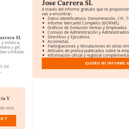
Jose Carrera Sl.
A través del informe gratuito que te proporc
vas a encontrar:
Datos identificativos: Denominación, CIF, T
Informe Mercantil Completo (BORME).
Gráficos de Evolución Ventas y Empleados.
Consejo de Administración y Administrador
Directivos y Ejecutivos.
arrera Sl.
Accionistas.
y estetica,
Participaciones y Vinculaciones en otras em
elana y gel.
Artículos de prensa publicados sobre la em
dad Limitada.
Información oficial y registral complementar
Código es
QUIERO MI INFORME 
S DE
cifras
.
eados ha
l número de
ail.com
.
ia Y
arrera S.L
,
alle
 de esta
ntera, en
IA Y
97