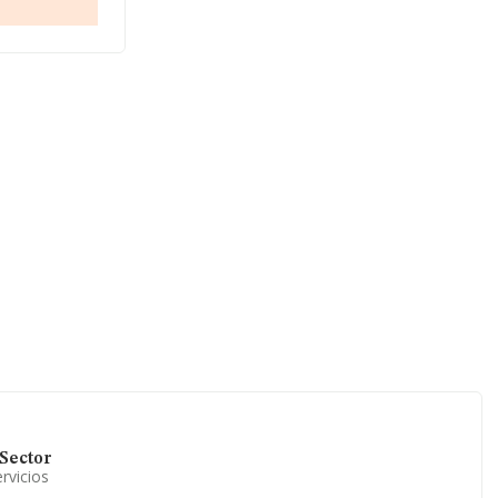
de 868
 todas las
nformación
s, cuyas
in de ampliar
leados de las
 es de 14
Sector
rvicios