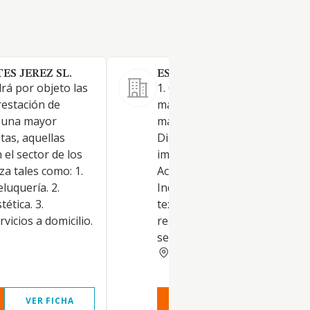
S JEREZ SL.
ESPECA VENTA SL.
rá por objeto las
1. Construcción, instalaciones
restación de
mantenimiento. 2. Comercio a
a una mayor
mayor y al por menor.
tas, aquellas
Distribución comercial,
 el sector de los
importación y exportación. 3.
za tales como: 1.
Actividades inmobiliarias. 4.
luquería. 2.
Industrias manufactureras y
tética. 3.
textiles. 5. Turismo, hostelerí
vicios a domicilio.
restauración. 6. Prestación de
servicios, actividades de ge
CADIZ
VER FICHA
VER INFORME
VER FIC