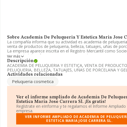
Sobre Academia De Peluqueria Y Estetica Maria Jose C
La compañía informa que su actividad es academia de peluqueria 
venta de productos de peluqueria, belleza, tatuajes, uñas de porc
La empresa aparece inscrita en el Registro Mercantil como Socie
La actividad de referencia CNAE corresponde a '%cnae%', cuyo 
Ver más
9621. La compañía no tiene actividad en mercados exteriores.
Descripción
ACADEMIA DE PELUQUERIA Y ESTETICA, VENTA DE PRODUCTO
El número de empleados se ha incrementado un 50% y según las 
PELUQUERIA, BELLEZA, TATUAJES, UÑAS DE PORCELANA Y GEL
existentes en la base de datos de INFORMA, el número de empl
Actividades relacionadas
estado por encima de la media de sector.
Peluqueria cosmetica
Para ponerse en contacto con sus oficinas, la empresa facilita e
teléfono 956702391 y la dirección de correo es
enigma150@hotm
Ver el informe ampliado de Academia De Peluquer
La empresa
Academia de Peluquería y Estetica María José C
Estetica Maria Jose Carrera Sl. ¡Es gratis!
con número de identificación fiscal B11896396, está situada en C
Regístrate en eInforma y te regalamos el Informe Ampliado
Algodonales Loc 11, (11630), en el municipio de Arcos De La Fro
empresa.
Cádiz, Andalucía.
VER INFORME AMPLIADO DE ACADEMIA DE PELUQUER
ESTETICA MARIA JOSE CARRERA SL.
En base a la información de la que dispone INFORMA sobre 27.4