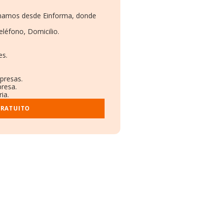
ionamos desde Einforma, donde
eléfono, Domicilio.
es.
presas.
presa.
ia.
GRATUITO