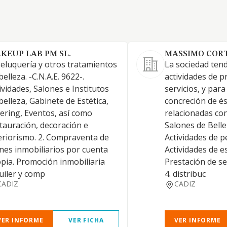
KEUP LAB PM SL.
MASSIMO CORTE
Peluquería y otros tratamientos
La sociedad tend
belleza. -C.N.A.E. 9622-.
actividades de p
ividades, Salones e Institutos
servicios, y par
belleza, Gabinete de Estética,
concreción de és
ering, Eventos, así como
relacionadas con
tauración, decoración e
Salones de Belle
eriorismo. 2. Compraventa de
Actividades de pe
nes inmobiliarios por cuenta
Actividades de es
pia. Promoción inmobiliaria
Prestación de ser
uiler y comp
4. distribuc
CADIZ
CADIZ
VER INFORME
VER FICHA
VER INFORME