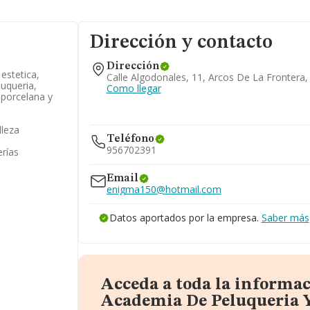
Dirección y contacto
Dirección
estetica,
Calle Algodonales, 11, Arcos De La Frontera,
uqueria,
Como llegar
 porcelana y
lleza
Teléfono
956702391
erías
Email
enigma150@hotmail.com
Datos aportados por la empresa.
Saber más
Acceda a toda la informa
Academia De Peluqueria Y