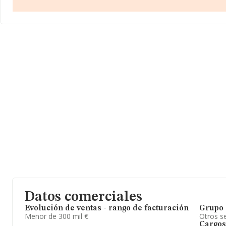
compañías, en el ámbito nacional la facturación alcanza la cifra 
millones de euros y el promedio de la facturación de ventas entre
compañías asciende a los 31 mil euros. Teniendo en cuenta la i
sobre Cádiz, en la base de datos INFORMA constan 307 empresa
ventas han obtenido los 4 millones de euros. Por último, con el f
la información relativa al ámbito de la empresa, la media de emp
empresas es de 1. La media de antigüedad desde la constitución
años.
Datos comerciales
Evolución de ventas - rango de facturación
Grupo 
Menor de 300 mil €
Otros se
Cargos