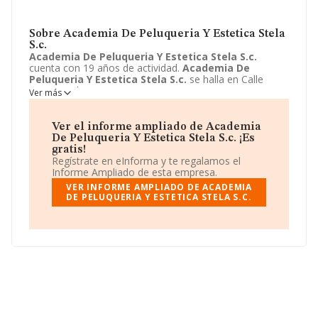
Sobre Academia De Peluqueria Y Estetica Stela
S.c.
Academia De Peluqueria Y Estetica Stela S.c.
cuenta con 19 años de actividad.
Academia De
Peluqueria Y Estetica Stela S.c.
se halla en Calle
Gumersindo Azcarate, 1 - 1, Linares, jaen. La empresa
Ver más
enmarca su principal actividad CNAE como 8532 -
Educación secundaria profesional.
Academia De
Peluqueria Y Estetica Stela S.c.
toma la forma
Ver el informe ampliado de Academia
jurídica de Sociedad civil.
De Peluqueria Y Estetica Stela S.c. ¡Es
gratis!
Regístrate en eInforma y te regalamos el
Informe Ampliado de esta empresa.
VER INFORME AMPLIADO DE ACADEMIA
DE PELUQUERIA Y ESTETICA STELA S.C.