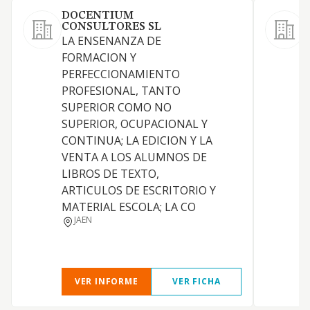
DOCENTIUM
CONSULTORES SL
LA ENSENANZA DE
1
FORMACION Y
s
PERFECCIONAMIENTO
f
PROFESIONAL, TANTO
d
SUPERIOR COMO NO
a
SUPERIOR, OCUPACIONAL Y
p
CONTINUA; LA EDICION Y LA
g
VENTA A LOS ALUMNOS DE
c
LIBROS DE TEXTO,
f
ARTICULOS DE ESCRITORIO Y
f
MATERIAL ESCOLA; LA CO
s
JAEN
I
VER INFORME
VER FICHA