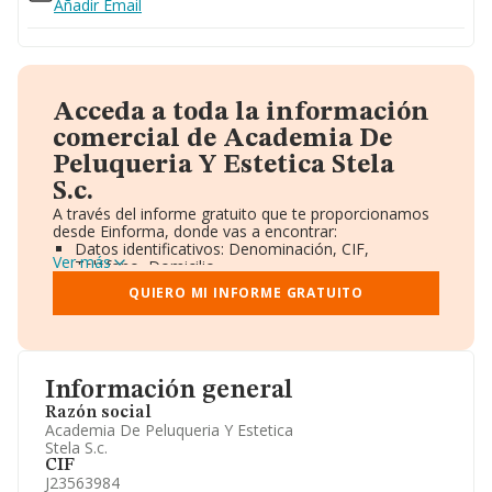
Añadir Email
Acceda a toda la información
comercial de Academia De
Peluqueria Y Estetica Stela
S.c.
A través del informe gratuito que te proporcionamos
desde Einforma, donde vas a encontrar:
Datos identificativos: Denominación, CIF,
Ver más
Teléfono, Domicilio.
Informe Mercantil Completo (BORME).
QUIERO MI INFORME GRATUITO
Gráficos de Evolución Ventas y Empleados.
Consejo de Administración y Administradores.
Directivos y Ejecutivos.
Accionistas.
Participaciones y Vinculaciones en otras empresas.
Información general
Artículos de prensa publicados sobre la empresa.
Información oficial y registral complementaria.
Razón social
Academia De Peluqueria Y Estetica
Stela S.c.
CIF
J23563984