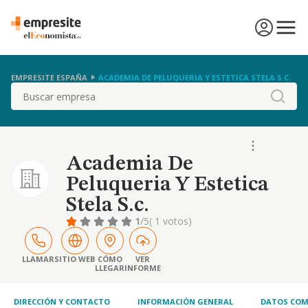
EMPRESITE ESPAÑA
ACADEMIA DE PELUQUERIA Y ESTETICA STELA S.C.
Buscar
Academia De
Peluqueria Y Estetica
Stela S.c.
1
/5
( 1 votos)
LLAMAR
SITIO WEB
CÓMO
VER
LLEGAR
INFORME
DIRECCIÓN Y CONTACTO
INFORMACIÓN GENERAL
DATOS COM