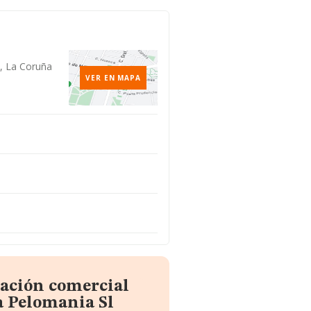
0, La Coruña
VER EN MAPA
mación comercial
 Pelomania Sl