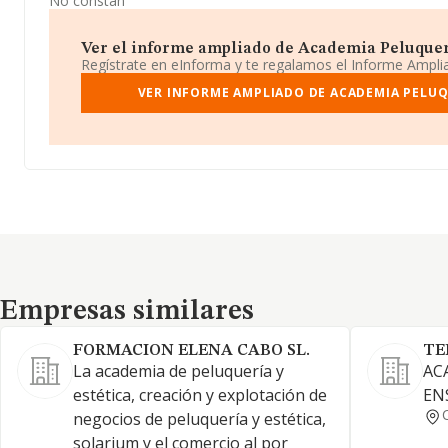
No constan
Ver el informe ampliado de Academia Peluqueria
Regístrate en eInforma y te regalamos el Informe Ampl
VER INFORME AMPLIADO DE ACADEMIA PELUQ
Empresas similares
Empresas similares
FORMACION ELENA CABO SL.
TE
La academia de peluquería y
AC
estética, creación y explotación de
EN
negocios de peluquería y estética,
solarium y el comercio al por