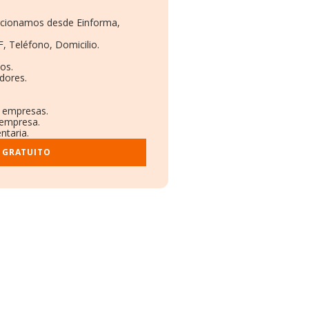
orcionamos desde Einforma,
F, Teléfono, Domicilio.
os.
dores.
s empresas.
 empresa.
ntaria.
 GRATUITO