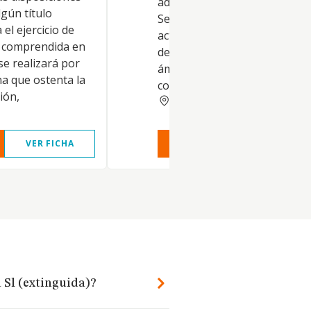
administración.
lgún título
Servicioseducativos. Y como
el ejercicio de
actividad singular las activida
d comprendida en
de formación especializada en
 se realizará por
ámbito de las ventas, market
a que ostenta la
comercial, social managemen
ión,
CORUNA
VER FICHA
VER INFORME
VER FIC
 Sl (extinguida)?