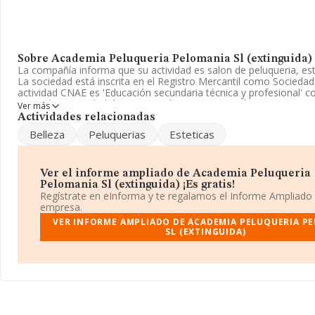
Sobre Academia Peluqueria Pelomania Sl (extinguida)
La compañía informa que su actividad es salon de peluqueria, este
La sociedad está inscrita en el Registro Mercantil como Sociedad
actividad CNAE es 'Educación secundaria técnica y profesional' c
No realiza actividad de importación y/o exportación.
Ver más
Actividades relacionadas
Teniendo en cuenta la información disponible en INFORMA, ha d
Belleza
Peluquerias
Esteticas
número de empleados por debajo de la media de sector.
La sociedad española
Academia Peluquería Pelomania S.L (e
B15409428, tiene domicilio fiscal en Avenida Castilla núm. 44 Bj, 
Ver el informe ampliado de Academia Peluqueria
municipio de Betanzos, en A Coruña, Galicia.
Pelomania Sl (extinguida) ¡Es gratis!
Regístrate en eInforma y te regalamos el Informe Ampliado
Con los datos a disposición de INFORMA sobre 3.667 empresas p
empresa.
sector, en el ámbito nacional la facturación alcanza la cifra de 6
VER INFORME AMPLIADO DE ACADEMIA PELUQUERIA P
euros y el promedio de la facturación de ventas entre todas las
SL (EXTINGUIDA)
asciende a los 185 mil euros. Teniendo en cuenta la información
en la base de datos INFORMA constan 66 empresas, con ventas 
de 16 millones de euros. Con el fin de ampliar la información relat
compañías, la antigüedad desde la constitución es de 19 años. L
empleados es de 3.