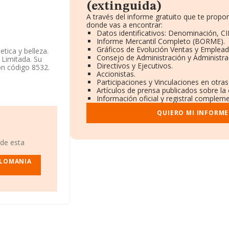
(extinguida)
A través del informe gratuito que te prop
donde vas a encontrar:
Datos identificativos: Denominación, CI
Informe Mercantil Completo (BORME).
Gráficos de Evolución Ventas y Emplead
tica y belleza.
Consejo de Administración y Administra
 Limitada. Su
Directivos y Ejecutivos.
on código 8532.
Accionistas.
Participaciones y Vinculaciones en otra
Artículos de prensa publicados sobre la
ispuesto de un
Información oficial y registral compleme
QUIERO MI INFORME
xtinguida)
, CIF
(15300), en el
 de esta
ertenecientes al
81 millones de
ELOMANIA
 compañías
 sobre A Coruña,
en el año 2015
iva a las
a media de