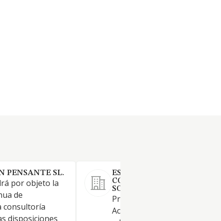
N PENSANTE SL.
ESCUELA PROFESIONAL Y
CONSULTORIA INVENTA
rá por objeto la
SOCIEDAD LIMITADA.
nua de
Prestación de servicios;
a consultoría
Actividades de gestión y
las disposiciones