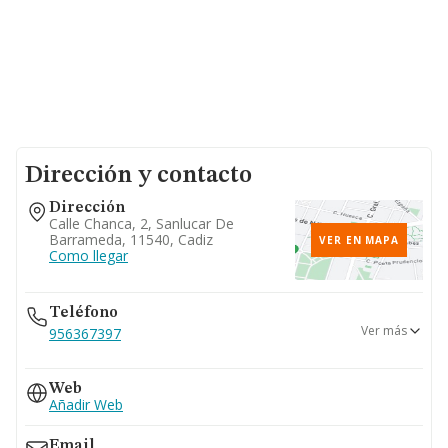
Dirección y contacto
Dirección
Calle Chanca, 2, Sanlucar De
Barrameda, 11540, Cadiz
VER EN MAPA
Como llegar
Teléfono
Ver más
956367397
956385255
Web
956381014
Añadir Web
658...
Ver teléfono 658...
Email