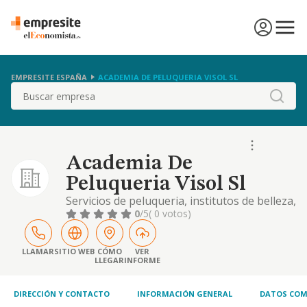
EMPRESITE ESPAÑA
ACADEMIA DE PELUQUERIA VISOL SL
Buscar
Academia De
Peluqueria Visol Sl
Servicios de peluqueria, institutos de belleza,
manicura y depilacion. asi como comercio al
0
/5
( 0 votos)
por menor de articulos de cosmetica, capilar
y de peluquerias. la fabricacion, produccion,
comercializacion y distribucion de ar
LLAMAR
SITIO WEB
CÓMO
VER
LLEGAR
INFORME
DIRECCIÓN Y CONTACTO
INFORMACIÓN GENERAL
DATOS COM