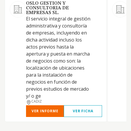
OSLO GESTION Y
CONSULTORIA DE
EMPRESAS SL.
L
El servicio integral de gestión
a
administrativa y consultoría
d
de empresas, incluyendo en
s
dicha actividad incluso los
y
actos previos hasta la
s
apertura y puesta en marcha
y
de negocios como son: la
n
localización de ubicaciones
d
para la instalación de
c
negocios en función de
m
previos estudios de mercado
e
y/ o ge
CADIZ
VER INFORME
VER FICHA