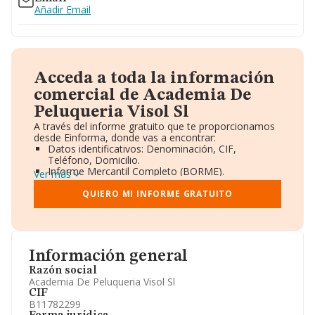
Añadir Email
Acceda a toda la información
comercial de Academia De
Peluqueria Visol Sl
A través del informe gratuito que te proporcionamos
desde Einforma, donde vas a encontrar:
Datos identificativos: Denominación, CIF,
Teléfono, Domicilio.
Informe Mercantil Completo (BORME).
Ver más
Gráficos de Evolución Ventas y Empleados.
Consejo de Administración y Administradores.
QUIERO MI INFORME GRATUITO
Directivos y Ejecutivos.
Accionistas.
Participaciones y Vinculaciones en otras empresas.
Artículos de prensa publicados sobre la empresa.
Información oficial y registral complementaria.
Información general
Razón social
Academia De Peluqueria Visol Sl
CIF
B11782299