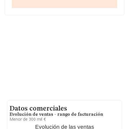
S.L
, con NIF B11782299, tiene domicilio fiscal en Calle
Chanca núm. 2, (11540), en el municipio de Sanlucar De
Barrameda, en Cádiz, Andalucía.
En relación con el sector y disponiendo de los datos de
hasta 72.271 empresas, en el ámbito nacional la
facturación alcanza la cifra de 15.184 millones de euros
y el promedio de la facturación de ventas entre todas
las compañías asciende a los 210 mil euros. En cuanto a
la información relativa a la provincia de Cádiz, en la base
de datos de INFORMA aparecen 790 empresas, con
ventas en el año 2009 de 42 millones de euros. Por
último, con el fin de ampliar la información relativa al
ámbito de la empresa, la media de empleados de las
empresas es de 2; la antigüedad alcanza los 13 años
desde la constitución.
Datos comerciales
Evolución de ventas - rango de facturación
Menor de 300 mil €
Evolución de las ventas