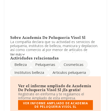
Sobre Academia De Peluqueria Visol Sl
La compañía declara que su actividad es servicios de
peluqueria, institutos de belleza, manicura y depilacion.
así como comercio al por menor de artículos de
cosmetica, capilar y de peluquerias. la fabricación,
Ver más
producción, comercialización y distribución de ar. La
Actividades relacionadas
sociedad está inscrita en el Registro Mercantil como
Belleza
Peluquerias
Cosmeticas
Sociedad Limitada. Tiene CNAE: 7020 - '%cnae%'. La
sociedad no tiene actividad en mercados exteriores.
Institutos belleza
Articulos peluqueria
La plantilla permanece igual y teniendo en cuenta la
información disponible en INFORMA, ha dispuesto de
un número de empleados por encima de la media de
Ver el informe ampliado de Academia
sector.
De Peluqueria Visol Sl ¡Es gratis!
Regístrate en eInforma y te regalamos el
Para más información es posible contactar a través del
Informe Ampliado de esta empresa.
teléfono 956367397.
VER INFORME AMPLIADO DE ACADEMIA
DE PELUQUERIA VISOL SL
La sociedad española
Academia de Peluquería Visol