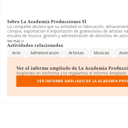
Sobre La Academia Producciones Sl
La compañía declara que su actividad es fabricación, almacenamie
compra, exportación e importación de grabaciones de artistas na
escuela de musica. gestión y administración de derechos de aut
Limitada. Su actividad CNAE es 'Otra educación n.c.o.p.' con códi
Ver más
actividad en mercados exteriores.
Actividades relacionadas
Arte
Administracion
Artistas
Musicas
Ases
Es posible ponerse en contacto con la empresa a través del tel
La compañía
La Academia Producciones S.L
, con CIF B8446865
establecido en Calle Genova núm. 7 Bj Iz, (28004), en el municipi
Ver el informe ampliado de La Academia Produccion
Regístrate en eInforma y te regalamos el Informe Ampliado
Con los datos a disposición de INFORMA sobre 27.784 empresas p
ámbito nacional la facturación alcanza la cifra de 4.215 millones
VER INFORME AMPLIADO DE LA ACADEMIA PRO
las compañías es de 151 mil euros de ventas. Teniendo en cuent
en la base de datos de INFORMA aparecen 7598 empresas, cuyas
1.380 millones de euros. Como información adicional de interés,
La antigüedad desde la constitución es de 14 años.