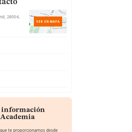
tacto
rid, 28004,
VER EN MAPA
a información
a Academia
o que te proporcionamos desde