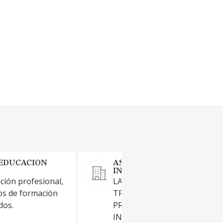
 EDUCACION
ASESORAMIENTO LINGUIS
INTEGRAL SL
ción profesional,
LA REALIZACION DE
os de formación
TRADUCCIONES DE IDIOMAS 
dos.
PRESTACION DE SERVICIOS 
INTERPRETES