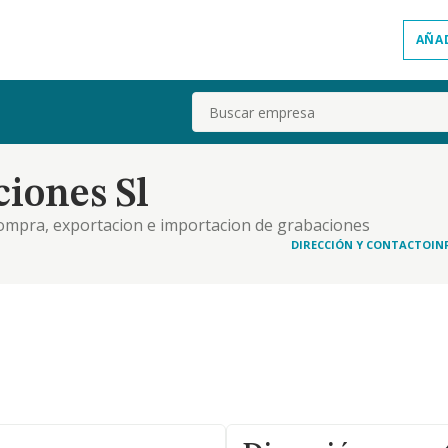
AÑA
Buscar
iones Sl
 compra, exportacion e importacion de grabaciones
sica. gestion y administracion de derechos de
DIRECCIÓN Y CONTACTO
IN