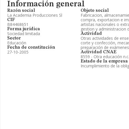
Información general
Razón social
Objeto social
La Academia Producciones Sl
Fabricacion, almacenamien
compra, exportacion e im
CIF
B84468651
artistas nacionales o extr
gestion y administracion 
Forma jurídica
Sociedad limitada
Actividad
Otras actividades de ens
Sector
Educación
corte y confección, mecan
preparación de exámenes
Fecha de constitución
27-10-2005
Actividad CNAE
8559 - Otra educación n.c.
Estado de la empresa
Incumplimiento de la obli