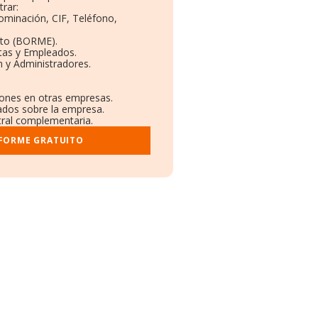
rar:
nominación, CIF, Teléfono,
eto (BORME).
tas y Empleados.
 y Administradores.
ciones en otras empresas.
cados sobre la empresa.
stral complementaria.
NFORME GRATUITO