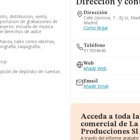
Dirección y con
Dirección
to, distribucion, venta,
Calle Genova, 7 - Bj Iz, Mad
portacion de grabaciones de
Madrid
anjeros. escuela de musica.
Como llegar
de derechos de autor
eñanza, tales como idiomas,
Teléfono
ografía, taquigrafía,
917004646
o.p.
Web
Añadir Web
gación de depósito de cuentas
Email
Añadir Email
Acceda a toda l
comercial de L
Producciones Sl
A través del informe gratuit