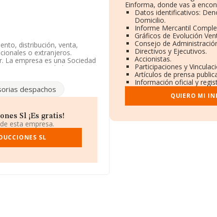
Einforma, donde vas a encont
Datos identificativos: De
Domicilio.
Informe Mercantil Compl
Gráficos de Evolución Ven
Consejo de Administración
nto, distribución, venta,
Directivos y Ejecutivos.
cionales o extranjeros.
Accionistas.
or. La empresa es una Sociedad
Participaciones y Vincula
go 8559. La sociedad no tiene
Artículos de prensa publi
Información oficial y regi
orias despachos
éfono 917004646.
QUIERO MI I
1, tiene su domicilio social
o de Madrid, Madrid.
es Sl ¡Es gratis!
 de esta empresa.
ertenecientes al sector, en el
 de euros y la media entre todas
DUCCIONES SL
a la información sobre Madrid,
 ventas han alcanzado los
 los empleados de media son 3.