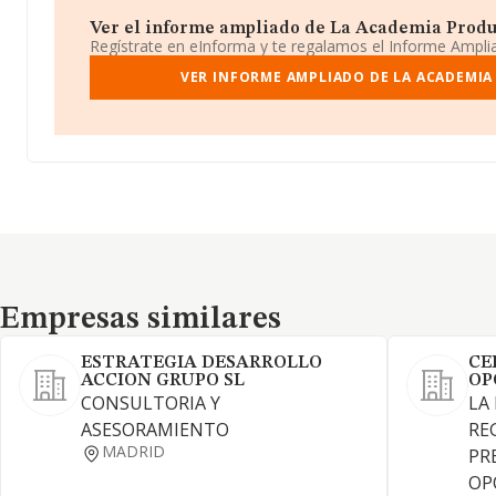
Ver el informe ampliado de La Academia Producc
Regístrate en eInforma y te regalamos el Informe Ampl
VER INFORME AMPLIADO DE LA ACADEMIA
Empresas similares
Empresas similares
ESTRATEGIA DESARROLLO
CE
ACCION GRUPO SL
OP
CONSULTORIA Y
LA
ASESORAMIENTO
RE
MADRID
PR
OP