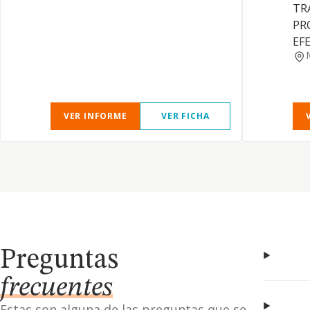
TR
PR
EF
VER INFORME
VER FICHA
Preguntas
frecuentes
Estas son alguna de las preguntas que se