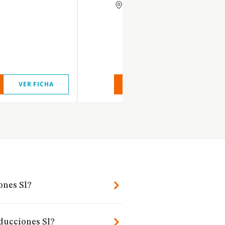
MADRID
VER FICHA
VER INFORME
VER FIC
ones Sl?
ducciones Sl?