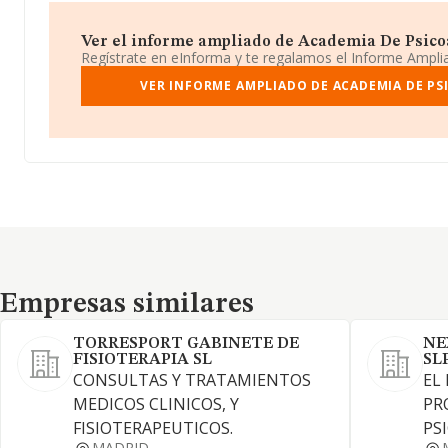
Ver el informe ampliado de Academia De Psicoan
Regístrate en eInforma y te regalamos el Informe Ampl
VER INFORME AMPLIADO DE ACADEMIA DE PSI
Empresas similares
Empresas similares
TORRESPORT GABINETE DE
NE
FISIOTERAPIA SL
SL
CONSULTAS Y TRATAMIENTOS
EL
MEDICOS CLINICOS, Y
PR
FISIOTERAPEUTICOS.
PS
MADRID