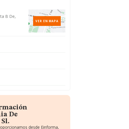
o
Pta B De,
VER EN MAPA
ormación
ia De
Sl.
 proporcionamos desde Einforma,