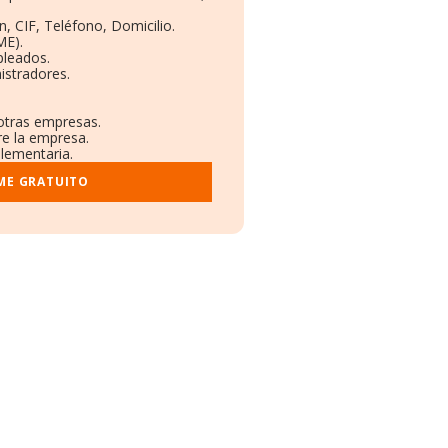
, CIF, Teléfono, Domicilio.
ME).
pleados.
istradores.
 otras empresas.
re la empresa.
plementaria.
ME GRATUITO