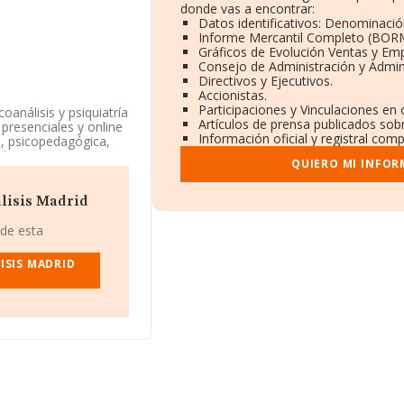
donde vas a encontrar:
Datos identificativos: Denominación
Informe Mercantil Completo (BOR
Gráficos de Evolución Ventas y Em
Consejo de Administración y Admin
Directivos y Ejecutivos.
Accionistas.
Participaciones y Vinculaciones en
oanálisis y psiquiatría
Artículos de prensa publicados sob
 presenciales y online
Información oficial y registral com
ca, psicopedagógica,
alud m. La empresa
QUIERO MI INFOR
. La actividad de
La compañía no tiene
lisis Madrid
 de esta
o de identificación
ISIS MADRID
. 13 Ent Pta B De,
96 compañías, la
uros y se calcula un
ñías. Teniendo en
NFORMA aparecen 3712
os. Como información
onstitución. Los