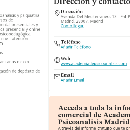
Dirección y contact
Dirección
análisis y psiquiatría
Avenida Del Mediterraneo, 13 - Ent 
ursos de
Madrid, 28007, Madrid
mental presenciales y
Como llegar
ica presencial y online
 psicopedagógica,
nline - atención
Teléfono
 m
Añadir Teléfono
as
Web
nitarias n.c.o.p.
www.academiadepsicoanalisis.com
gación de depósito de
Email
Añadir Email
Acceda a toda la inf
comercial de Academ
Psicoanalisis Madrid 
A través del informe gratuito que te