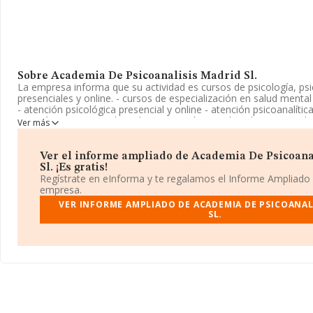
Sobre Academia De Psicoanalisis Madrid Sl.
La empresa informa que su actividad es cursos de psicología, psic
presenciales y online. - cursos de especialización en salud mental
- atención psicológica presencial y online - atención psicoanalíti
psiquiátrica presencial y online - atención interdisciplinaria en s
Ver más
aparece inscrita en el Registro Mercantil como Sociedad Limitada
referencia CNAE corresponde a '%cnae%', cuyo Código es 8699. 
actividad en mercados exteriores.
Ver el informe ampliado de Academia De Psicoana
Sl. ¡Es gratis!
La web es
www.academiadepsicoanalisis.com
.
Regístrate en eInforma y te regalamos el Informe Ampliado
empresa.
La sociedad
Academia de Psicoanalisis Madrid S.L
, con númer
VER INFORME AMPLIADO DE ACADEMIA DE PSICOANAL
fiscal B02653467, está situada en Avenida Del Mediterraneo núm
SL.
(28007), Madrid, Madrid.
En base a la información de la que dispone INFORMA sobre 15.1
facturación en el ámbito nacional alcanza los 4.441 millones de e
promedio de facturación de 292 mil euros entre todas las compa
cuenta la información sobre Madrid, en la base de datos de I
empresas, cuyas ventas han obtenido los 1.080 millones de eur
adicional de interés, la antigüedad alcanza los 13 años desde la c
empleados de media son 4.