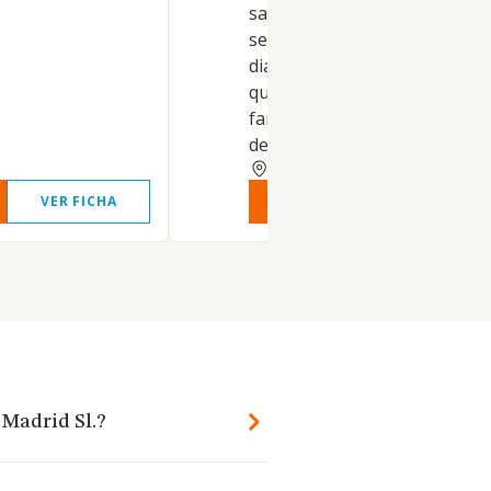
sanitaria, en su más amplio
sentido: preventivo, certificad
diagnóstico, asistencial,
quirúrgico, ortopédico,
farmacéutico, de seguimiento
de valoración y per.
MADRID
VER FICHA
VER INFORME
VER FIC
 Madrid Sl.?