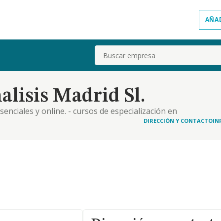
AÑA
Buscar
lisis Madrid Sl.
senciales y online. - cursos de especialización en
ógica presencial y online - atención psicoanalítica,
DIRECCIÓN Y CONTACTO
IN
atención interdisciplinaria en salud m