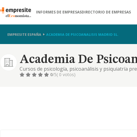
INFORMES DE EMPRESAS
DIRECTORIO DE EMPRESAS
EMPRESITE ESPAÑA
ACADEMIA DE PSICOANALISIS MADRID SL.
Academia De Psicoana
Cursos de psicología, psicoanálisis y psiquiatría pre
salud mental presenciales y online - atención psicol
0
/5
( 0 votos)
psicopedagógica, psiquiátrica presencial y online - 