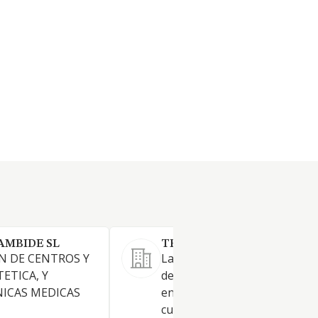
AMBIDE SL
TRAUMA ASSISTANCE SL
N DE CENTROS Y
La intermediación en la prest
TETICA, Y
de servicios de asistencia méd
NICAS MEDICAS
enfermera, fisioterapeuta, o 
cualquier otra especialidad so