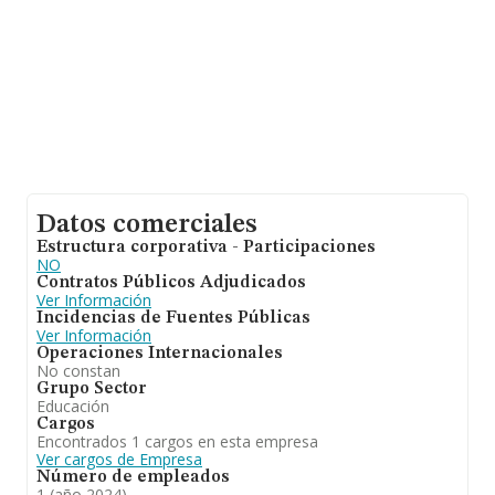
promedio de la facturación de ventas entre todas las
compañías asciende a los 709 mil euros. Por último, con
el fin de ampliar la información relativa al ámbito de la
empresa, la antigüedad desde la constitución es de 24
años. La media de empleados de las empresas es de
18.
Datos comerciales
Estructura corporativa - Participaciones
NO
Contratos Públicos Adjudicados
Ver Información
Incidencias de Fuentes Públicas
Ver Información
Operaciones Internacionales
No constan
Grupo Sector
Educación
Cargos
Encontrados 1 cargos en esta empresa
Ver cargos de Empresa
Número de empleados
1 (año 2024)