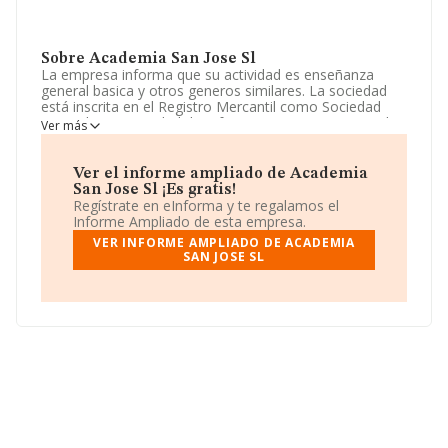
Sobre Academia San Jose Sl
La empresa informa que su actividad es enseñanza
general basica y otros generos similares. La sociedad
está inscrita en el Registro Mercantil como Sociedad
Limitada. La actividad de referencia CNAE corresponde
Ver más
a 'Educación primaria', cuyo Código es 8520. La
compañía no tiene actividad en mercados exteriores.
Ver el informe ampliado de Academia
Ha contado con el mismo número de empleados y
San Jose Sl ¡Es gratis!
según los datos a disposición de INFORMA, ha tenido
Regístrate en eInforma y te regalamos el
un número de empleados por debajo de la media de
Informe Ampliado de esta empresa.
sector.
VER INFORME AMPLIADO DE ACADEMIA
SAN JOSE SL
Es posible ponerse en contacto con la empresa a través
del teléfono 966245693 y puedes consultar su página
web aquí:
www.ccsanjose.es
.
La empresa española
Academia San José S.L
, CIF
B03096559, está situada en Calle Arturo Salvetti Pardo
núm. 29, (03206), en el municipio de Elche, en Alicante,
Comunidad Valenciana.
En relación con el sector y disponiendo de los datos de
hasta 1.175 empresas, la facturación en el ámbito
nacional alcanza los 833 millones de euros y el