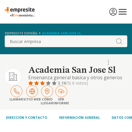
EMPRESITE ESPAÑA
ACADEMIA SAN JOSE SL
Buscar
Academia San Jose Sl
Ensenanza general basica y otros generos
similares.
3.16
/5
( 6 votos)
LLAMAR
SITIO WEB
CÓMO
VER
LLEGAR
INFORME
DIRECCIÓN Y CONTACTO
INFORMACIÓN GENERAL
DATOS COM