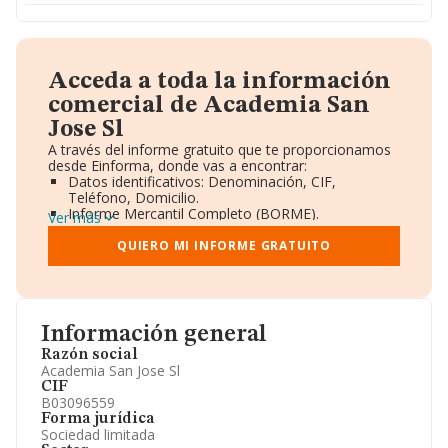
Acceda a toda la información
comercial de Academia San
Jose Sl
A través del informe gratuito que te proporcionamos
desde Einforma, donde vas a encontrar:
Datos identificativos: Denominación, CIF,
Teléfono, Domicilio.
Informe Mercantil Completo (BORME).
Ver más
Gráficos de Evolución Ventas y Empleados.
Consejo de Administración y Administradores.
QUIERO MI INFORME GRATUITO
Directivos y Ejecutivos.
Accionistas.
Participaciones y Vinculaciones en otras empresas.
Artículos de prensa publicados sobre la empresa.
Información oficial y registral complementaria.
Información general
Razón social
Academia San Jose Sl
CIF
B03096559
Forma jurídica
Sociedad limitada