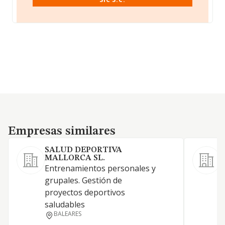
Empresas similares
Empresas similares
SALUD DEPORTIVA
MALLORCA SL.
Entrenamientos personales y
E
grupales. Gestión de
y
proyectos deportivos
e
saludables
r
BALEARES
c