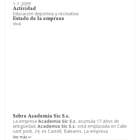
1-1-2009
Actividad
Educación deportiva y recreativa
Estado de la empresa
Viva
Sobre Academia Sic S.c.
La empresa
Academia Sic S.c.
acumula 17 años de
antigüedad.
Academia Sic S.c.
está emplazada en Calle
sant Jordi, 24, es Castell, Baleares. La empresa
Academia Sic S.c.
es Sociedad civil.
Ver más