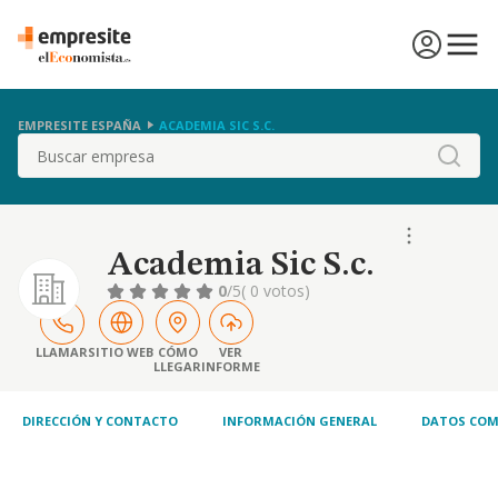
EMPRESITE ESPAÑA
ACADEMIA SIC S.C.
Buscar
Academia Sic S.c.
0
/5
( 0 votos)
LLAMAR
SITIO WEB
CÓMO
VER
LLEGAR
INFORME
DIRECCIÓN Y CONTACTO
INFORMACIÓN GENERAL
DATOS COM