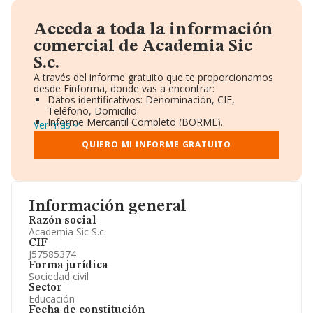
Acceda a toda la información
comercial de Academia Sic
S.c.
A través del informe gratuito que te proporcionamos
desde Einforma, donde vas a encontrar:
Datos identificativos: Denominación, CIF,
Teléfono, Domicilio.
Informe Mercantil Completo (BORME).
Ver más
Gráficos de Evolución Ventas y Empleados.
Consejo de Administración y Administradores.
QUIERO MI INFORME GRATUITO
Directivos y Ejecutivos.
Accionistas.
Participaciones y Vinculaciones en otras empresas.
Artículos de prensa publicados sobre la empresa.
Información oficial y registral complementaria.
Información general
Razón social
Academia Sic S.c.
CIF
J57585374
Forma jurídica
Sociedad civil
Sector
Educación
Fecha de constitución