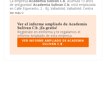
La empresa
Academia Sulivan C.b.
acumula 13 años
de antigüedad.
Academia Sulivan C.b.
está emplazada
en Calle Esperanto, 2 - BJ, Valladolid, Valladolid. Centra
su actividad CNAE como 8559 - Otra educación n.c.o.p..
Ver más
La empresa
Academia Sulivan C.b.
es Comunidad de
bienes.
Ver el informe ampliado de Academia
Sulivan C.b. ¡Es gratis!
Regístrate en eInforma y te regalamos el
Informe Ampliado de esta empresa.
VER INFORME AMPLIADO DE ACADEMIA
SULIVAN C.B.