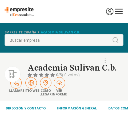
EMPRESITE ESPAÑA
ACADEMIA SULIVAN C.B.
Buscar
Academia Sulivan C.b.
0
/5
( 0 votos)
LLAMAR
SITIO WEB
CÓMO
VER
LLEGAR
INFORME
DIRECCIÓN Y CONTACTO
INFORMACIÓN GENERAL
DATOS COM