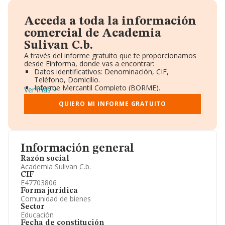
Acceda a toda la información
comercial de Academia
Sulivan C.b.
A través del informe gratuito que te proporcionamos
desde Einforma, donde vas a encontrar:
Datos identificativos: Denominación, CIF,
Teléfono, Domicilio.
Informe Mercantil Completo (BORME).
Ver más
Gráficos de Evolución Ventas y Empleados.
Consejo de Administración y Administradores.
QUIERO MI INFORME GRATUITO
Directivos y Ejecutivos.
Accionistas.
Participaciones y Vinculaciones en otras empresas.
Artículos de prensa publicados sobre la empresa.
Información oficial y registral complementaria.
Información general
Razón social
Academia Sulivan C.b.
CIF
E47703806
Forma jurídica
Comunidad de bienes
Sector
Educación
Fecha de constitución