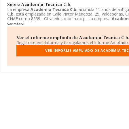
Sobre Academia Tecnica C.b.
La empresa
Academia Tecnica C.b.
acumula 11 años de antig
C.b.
está emplazada en Calle Pintor Mendoza, 25, Valdepeñas, Ciu
CNAE como 8559 - Otra educación n.c.o.p.. La empresa
Academi
Comunidad de bienes.
Ver más
Ver el informe ampliado de Academia Tecnica C.b. 
Regístrate en eInforma y te regalamos el Informe Ampliado
VER INFORME AMPLIADO DE ACADEMIA TEC