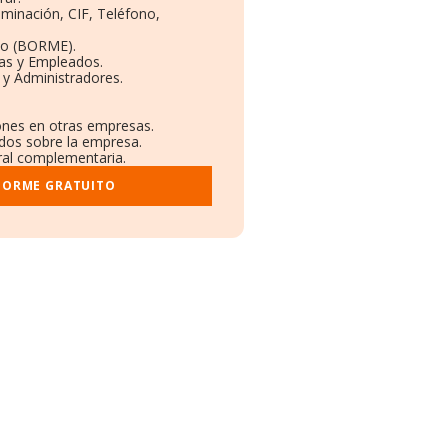
ominación, CIF, Teléfono,
to (BORME).
tas y Empleados.
 y Administradores.
iones en otras empresas.
ados sobre la empresa.
tral complementaria.
NFORME GRATUITO