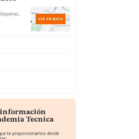
aldepeñas,
VER EN MAPA
a información
ademia Tecnica
o que te proporcionamos desde
rar: