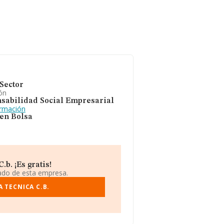
Sector
ón
sabilidad Social Empresarial
ormación
 en Bolsa
b. ¡Es gratis!
iado de esta empresa.
 TECNICA C.B.