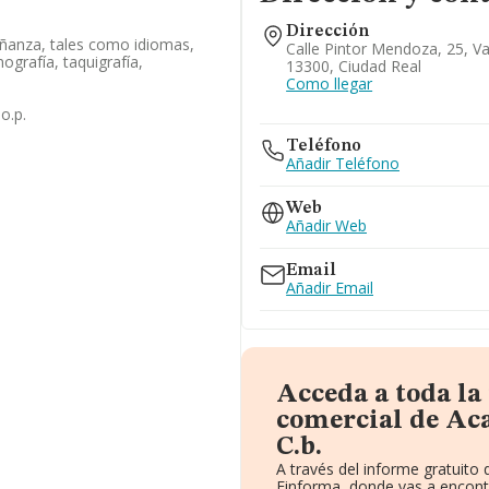
Dirección
eñanza, tales como idiomas,
Calle Pintor Mendoza, 25, V
ografía, taquigrafía,
13300, Ciudad Real
Como llegar
o.p.
Teléfono
Añadir Teléfono
Web
Añadir Web
Email
Añadir Email
Acceda a toda l
comercial de Ac
C.b.
A través del informe gratuit
Einforma, donde vas a encont