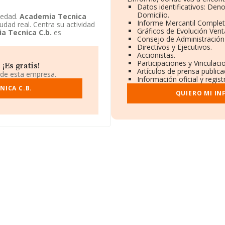
Datos identificativos: Den
Domicilio.
üedad.
Academia Tecnica
Informe Mercantil Comple
dad real. Centra su actividad
Gráficos de Evolución Ven
a Tecnica C.b.
es
Consejo de Administración
Directivos y Ejecutivos.
Accionistas.
Participaciones y Vinculac
¡Es gratis!
Artículos de prensa public
 de esta empresa.
Información oficial y regis
NICA C.B.
QUIERO MI I