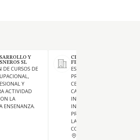
SARROLLO Y
CENTRO DE FORMACION
SNEROS SL
FERGOS SL
N DE CURSOS DE
ESCUELA DE FORMACION Y
UPACIONAL,
PRACTICAS DE SEGURIDAD;
ESIONAL Y
CERTIFICADOS DE SISTEMA 
A ACTIVIDAD
CALIDAD; LABORATORIO;
CON LA
INVESTIGACION TECNICA
A ENSENANZA.
INDUSTRIAL; ESCUELA DE
PREVENCION DE RIESGO
LABORALES; PROMOTORA Y
CONSTRUCTORA
CIUDAD REAL