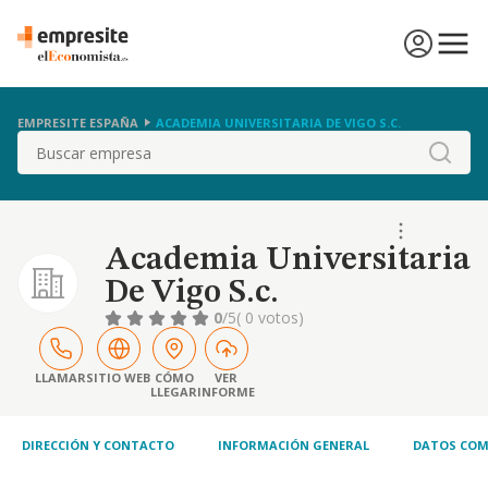
EMPRESITE ESPAÑA
ACADEMIA UNIVERSITARIA DE VIGO S.C.
Buscar
Academia Universitaria
De Vigo S.c.
0
/5
( 0 votos)
LLAMAR
SITIO WEB
CÓMO
VER
LLEGAR
INFORME
DIRECCIÓN Y CONTACTO
INFORMACIÓN GENERAL
DATOS COM