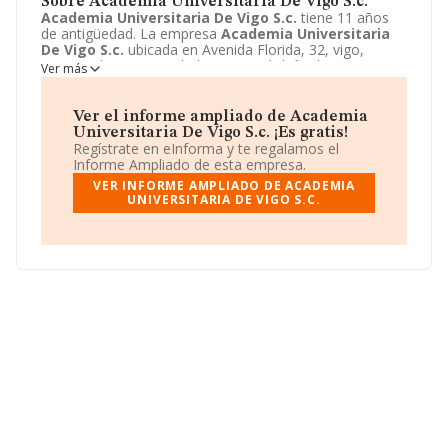
Sobre Academia Universitaria De Vigo S.c.
Academia Universitaria De Vigo S.c.
tiene 11 años
de antigüedad. La empresa
Academia Universitaria
De Vigo S.c.
ubicada en Avenida Florida, 32, vigo,
Pontevedra. Su actividad CNAE está definida como 8559
Ver más
- Otra educación n.c.o.p.. La forma jurídica de
Academia Universitaria De Vigo S.c.
es Sociedad
civil.
Ver el informe ampliado de Academia
Universitaria De Vigo S.c. ¡Es gratis!
Regístrate en eInforma y te regalamos el
Informe Ampliado de esta empresa.
VER INFORME AMPLIADO DE ACADEMIA
UNIVERSITARIA DE VIGO S.C.