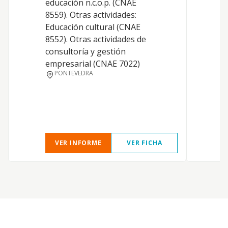
educación n.c.o.p. (CNAE
e
8559). Otras actividades:
f
Educación cultural (CNAE
D
8552). Otras actividades de
m
consultoría y gestión
i
empresarial (CNAE 7022)
i
PONTEVEDRA
c
t
d
p
VER INFORME
VER FICHA