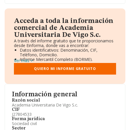
Acceda a toda la información
comercial de Academia
Universitaria De Vigo S.c.
A través del informe gratuito que te proporcionamos
desde Einforma, donde vas a encontrar:
Datos identificativos: Denominación, CIF,
Teléfono, Domicilio.
Informe Mercantil Completo (BORME).
Ver más
Gráficos de Evolución Ventas y Empleados.
Consejo de Administración y Administradores.
QUIERO MI INFORME GRATUITO
Directivos y Ejecutivos.
Accionistas.
Participaciones y Vinculaciones en otras empresas.
Artículos de prensa publicados sobre la empresa.
Información oficial y registral complementaria.
Información general
Razón social
Academia Universitaria De Vigo S.c.
CIF
J27804533
Forma jurídica
Sociedad civil
Sector