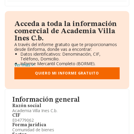
Acceda a toda la información
comercial de Academia Villa
Ines C.b.
A través del informe gratuito que te proporcionamos
desde Einforma, donde vas a encontrar:
Datos identificativos: Denominación, CIF,
Teléfono, Domicilio.
Informe Mercantil Completo (BORME).
Ver más
Gráficos de Evolución Ventas y Empleados.
Consejo de Administración y Administradores.
QUIERO MI INFORME GRATUITO
Directivos y Ejecutivos.
Accionistas.
Participaciones y Vinculaciones en otras empresas.
Artículos de prensa publicados sobre la empresa.
Información oficial y registral complementaria.
Información general
Razón social
Academia Villa Ines C.b.
CIF
E04779062
Forma jurídica
Comunidad de bienes