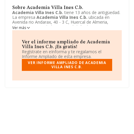
Sobre Academia Villa Ines C.b.
Academia Villa Ines C.b.
tiene 13 años de antigüedad.
La empresa
Academia Villa Ines C.b.
ubicada en
Avenida rio Andarax, 40 - 3 C, Huercal de Almeria,
Almeria. Su actividad CNAE está definida como 8559 -
Ver más
Otra educación n.c.o.p.. La forma jurídica de
Academia
Villa Ines C.b.
es Comunidad de bienes.
Ver el informe ampliado de Academia
Villa Ines C.b. ¡Es gratis!
Regístrate en eInforma y te regalamos el
Informe Ampliado de esta empresa.
VER INFORME AMPLIADO DE ACADEMIA
VILLA INES C.B.