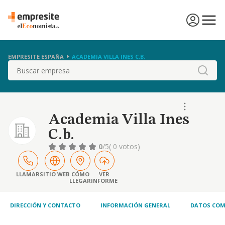
EMPRESITE ESPAÑA
ACADEMIA VILLA INES C.B.
Buscar
Academia Villa Ines
C.b.
0
/5
( 0 votos)
LLAMAR
SITIO WEB
CÓMO
VER
LLEGAR
INFORME
DIRECCIÓN Y CONTACTO
INFORMACIÓN GENERAL
DATOS COM