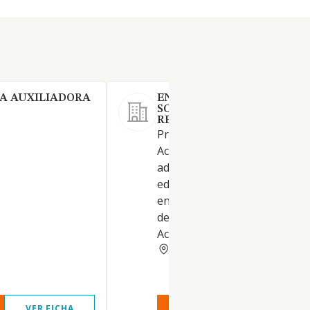
IA AUXILIADORA
ENGLISH SKILLS ACADEMY
SOCIEDAD DE
RESPONSABILIDAD LIMITA
Prestación de servicios.
Actividades de gestión y
administración. Servicios
educativos, sanitarios, de oci
entretenimiento. Investigació
desarrollo e innovación.
Actividades científicas y técni
SEVILLA
VER FICHA
VER INFORME
VER FIC