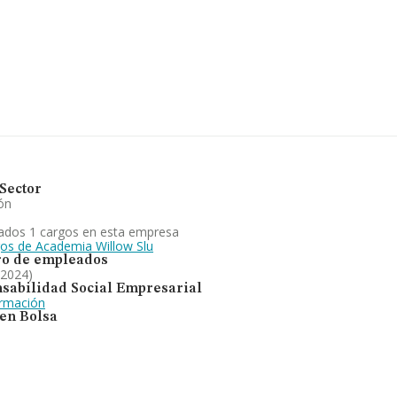
2 compañías, la facturación
024 la media de facturación de
uanto a la información relativa
ecen 1291 empresas, cuyas
nformación adicional de
güedad desde la constitución
onstituye el objeto social la
ión n.c.o. p. En el ranking de
n retroceso.
Sector
ón
ados 1 cargos en esta empresa
gos de Academia Willow Slu
o de empleados
 2024)
sabilidad Social Empresarial
ormación
 en Bolsa