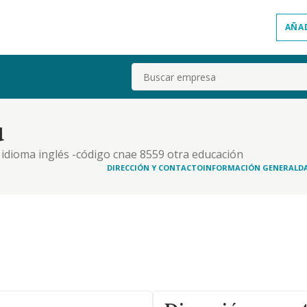
AÑA
Buscar
u
e idioma inglés -código cnae 8559 otra educación
DIRECCIÓN Y CONTACTO
INFORMACIÓN GENERAL
D