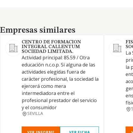
Empresas similares
Empresas similares
CENTRO DE FORMACION
FI
INTEGRAL CALLENTUM
SO
SOCIEDAD LIMITADA.
La 
Actividad principal: 85.59 / Otra
pri
educación n.c.o.p. Si alguna de las
la 
actividades elegidas fuera de
ent
carácter profesional, la sociedad la
aco
ejercerá como mera
gen
intermediadora entre el
ens
profesional prestador del servicio
fís
y el consumidor
SEVILLA
VER INFORME
VER FICHA