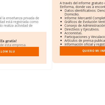
A través del informe gratuit
Einforma, donde vas a encont
Datos identificativos: Den
Domicilio.
al la enseñanza privada de
Informe Mercantil Comple
edad está registrada como
Gráficos de Evolución Ven
o realiza actividad de
Consejo de Administración
Directivos y Ejecutivos.
Accionistas.
datos disponibles en INFORMA,
Participaciones y Vinculac
Artículos de prensa public
s gratis!
Información oficial y regi
 de esta empresa.
ndo a los niveles de
QUIERO MI I
ha ganado 13 puestos en el
LLOW SLU
a, en el ranking del sector,
aturaleza El Barriche S.L
;
International School Of
 caído pasando de la posición
ejor posicionadas en el
en cambio, entre las empresas
edad Limitada
y
de 93 posiciones pasando del
u sitio web:
 encuentra en Calle Juan