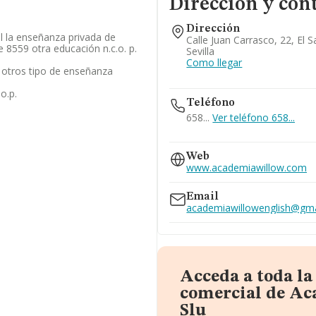
Dirección y con
Dirección
al la enseñanza privada de
Calle Juan Carrasco, 22, El 
e 8559 otra educación n.c.o. p.
Sevilla
Como llegar
 otros tipo de enseñanza
o.p.
Teléfono
658...
Ver teléfono 658...
655...
Web
Ver teléfono 655...
www.academiawillow.com
Email
academiawillowenglish@gm
Acceda a toda l
comercial de A
Slu