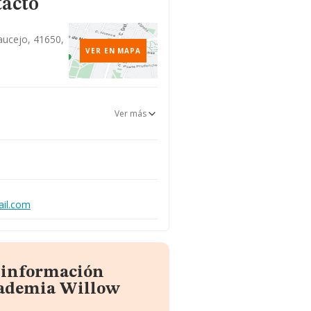
tacto
Saucejo, 41650,
VER EN MAPA
Ver más
ail.com
a información
cademia Willow