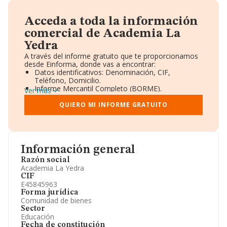
Acceda a toda la información
comercial de Academia La
Yedra
A través del informe gratuito que te proporcionamos
desde Einforma, donde vas a encontrar:
Datos identificativos: Denominación, CIF,
Teléfono, Domicilio.
Informe Mercantil Completo (BORME).
Ver más
Gráficos de Evolución Ventas y Empleados.
Consejo de Administración y Administradores.
QUIERO MI INFORME GRATUITO
Directivos y Ejecutivos.
Accionistas.
Participaciones y Vinculaciones en otras empresas.
Artículos de prensa publicados sobre la empresa.
Información oficial y registral complementaria.
Información general
Razón social
Academia La Yedra
CIF
E45845963
Forma jurídica
Comunidad de bienes
Sector
Educación
Fecha de constitución