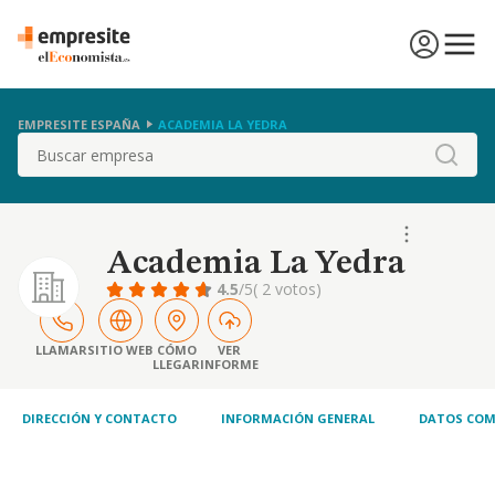
EMPRESITE ESPAÑA
ACADEMIA LA YEDRA
Buscar
Academia La Yedra
4.5
/5
( 2 votos)
LLAMAR
SITIO WEB
CÓMO
VER
LLEGAR
INFORME
DIRECCIÓN Y CONTACTO
INFORMACIÓN GENERAL
DATOS COM