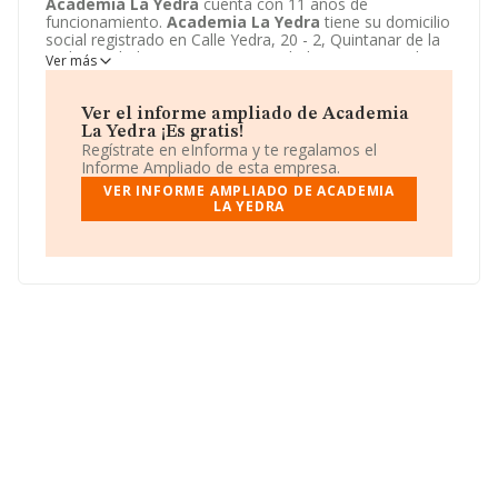
Academia La Yedra
cuenta con 11 años de
funcionamiento.
Academia La Yedra
tiene su domicilio
social registrado en Calle Yedra, 20 - 2, Quintanar de la
Orden, Toledo. Enmarca su actividad CNAE principal
Ver más
como 8559 - Otra educación n.c.o.p..
Academia La
Yedra
aparece inscrita como Comunidad de bienes.
Ver el informe ampliado de Academia
La Yedra ¡Es gratis!
Regístrate en eInforma y te regalamos el
Informe Ampliado de esta empresa.
VER INFORME AMPLIADO DE ACADEMIA
LA YEDRA